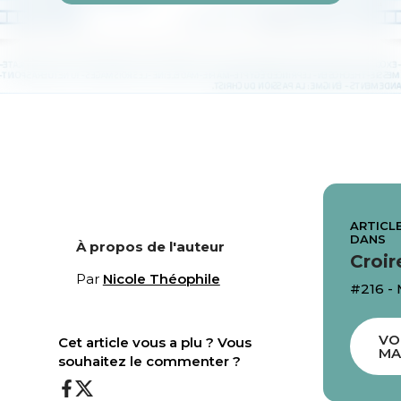
ARTICLE
DANS
À propos de l'auteur
Croir
Par
Nicole Théophile
#216 -
VO
Cet article vous a plu ? Vous
MA
souhaitez le commenter ?