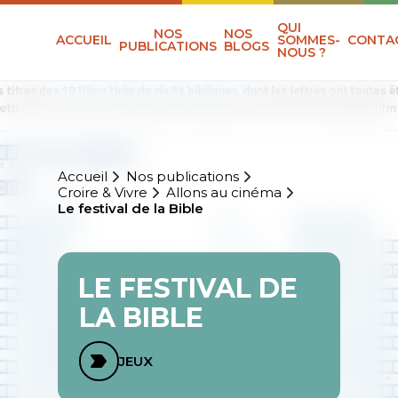
QUI
NOS
NOS
ACCUEIL
SOMMES-
CONTA
PUBLICATIONS
BLOGS
NOUS ?
Accueil
Nos publications
Croire & Vivre
Allons au cinéma
Le festival de la Bible
LE FESTIVAL DE
LA BIBLE
JEUX