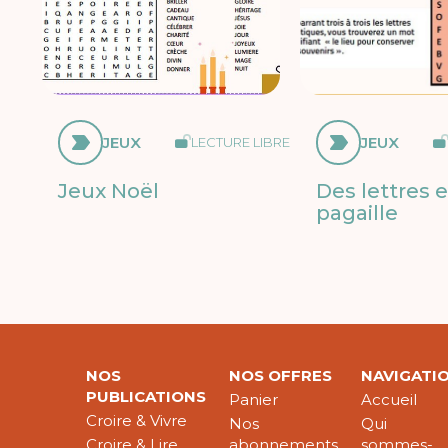
JEUX
JEUX
LECTURE LIBRE
Jeux Noël
Des lettres 
pagaille
NOS
NOS OFFRES
NAVIGATI
PUBLICATIONS
Panier
Accueil
Croire & Vivre
Nos
Qui
Croire & Lire
abonnements
sommes-