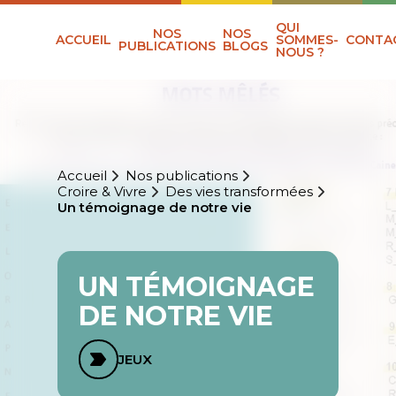
QUI
NOS
NOS
ACCUEIL
SOMMES-
CONTA
PUBLICATIONS
BLOGS
NOUS ?
Accueil
Nos publications
Croire & Vivre
Des vies transformées
Un témoignage de notre vie
UN TÉMOIGNAGE
DE NOTRE VIE
JEUX