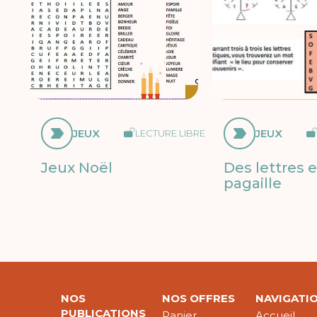
JEUX
JEUX
LECTURE LIBRE
Jeux Noël
Des lettres 
pagaille
NOS
NOS OFFRES
NAVIGATI
PUBLICATIONS
Panier
Accueil