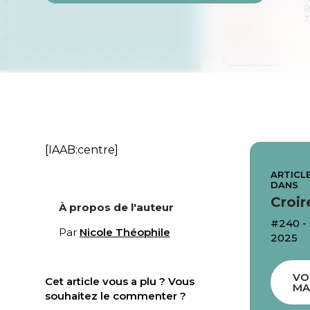
[IAAB:centre]
ARTICLE
DANS
Croir
À propos de l'auteur
#240 
Par
Nicole Théophile
2025
VO
Cet article vous a plu ? Vous
MA
souhaitez le commenter ?