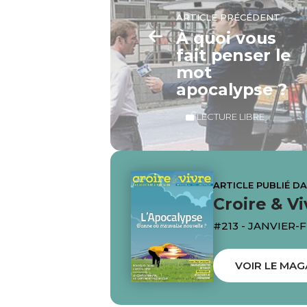
ARTICLE PRÉCÉDENT
À quoi vous
fait penser le
mot
apocalypse ?
LECTURE LIBRE
ARTICLE PUBLIÉ D
Croire & Vi
#213 - JANVIER-
VOIR LE MAG