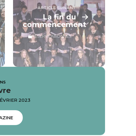
ARTICLE SUIVANT
La fin du
commencement
RÉSERVÉ ABONNÉS
ANS
vre
FÉVRIER 2023
AZINE