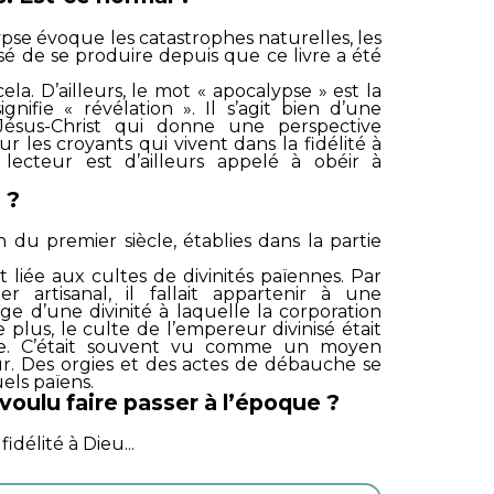
ypse évoque les catastrophes naturelles, les
ssé de se produire depuis que ce livre a été
ela. D’ailleurs, le mot « apocalypse » est la
gnifie « révélation ». Il s’agit bien d’une
Jésus-Christ qui donne une perspective
r les croyants qui vivent dans la fidélité à
lecteur est d’ailleurs appelé à obéir à
 ?
in du premier siècle, établies dans la partie
it liée aux cultes de divinités païennes. Par
 artisanal, il fallait appartenir à une
ge d’une divinité à laquelle la corporation
plus, le culte de l’empereur divinisé était
ce. C’était souvent vu comme un moyen
ur. Des orgies et des actes de débauche se
uels païens.
 voulu faire passer à l’époque ?
fidélité à Dieu...