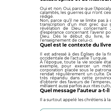
Oui et non. Oui, parce que l’Apocal
calamités, les guerres qui n’ont ce
rédigé.
Non, parce qu’il ne se limite pas à c
transcription d’un mot grec qui si
révélation de Dieu concernant 
d’espérance concernant l’avenir pou
Dieu. Dès le début du livre, le 
l’enseignement de celui-ci.
Quel est le contexte du livre
Il est adressé à des Églises de la f
occidentale de l’actuelle Turquie.
À l’époque, toute la vie sociale éta
exemple, pour exercer un métier
corporation placée sous le patrona
rendait régulièrement un culte. De 
très répandu dans cette provin
d’obtenir des faveurs de l’empere
mêlaient aussi parfois aux rites cult
Quel message l’auteur a-t-il
Il a surtout appelé les chrétiens à la 