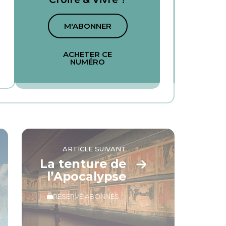
M'ABONNER
ACHETER CE
NUMÉRO
ARTICLE SUIVANT
La tenture de
l’Apocalypse
RÉSERVÉ ABONNÉS