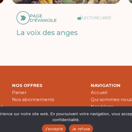
PAGE
LECTURE LIBRE
D'ÉVANGILE
La voix des anges
NOS OFFRES
NAVIGATION
Panier
Accueil
Nos abonnements
Qui sommes-nous
le
Nos blogs
Nos publications
érience sur notre site web. En poursuivant votre navigation, vous accep
confidentialité.
Partenaires
J'accepte
Je refuse