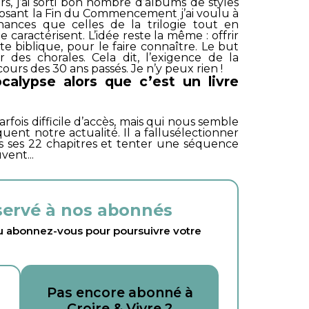
s, j’ai sorti bon nombre d’albums de styles
posant la
Fin du Commencement
j’ai voulu à
nances que celles de la trilogie tout en
 caractérisent. L’idée reste la même : offrir
e biblique, pour le faire connaître. Le but
r des chorales. Cela dit, l’exigence de la
ours des 30 ans passés. Je n’y peux rien !
ocalypse alors que c’est un livre
parfois difficile d’accès, mais qui nous semble
quent notre actualité. Il a fallusélectionner
ans ses 22 chapitres et tenter une séquence
vent...
éservé à nos abonnés
abonnez-vous pour poursuivre votre
Pas encore abonné à
Croire & Vivre ?