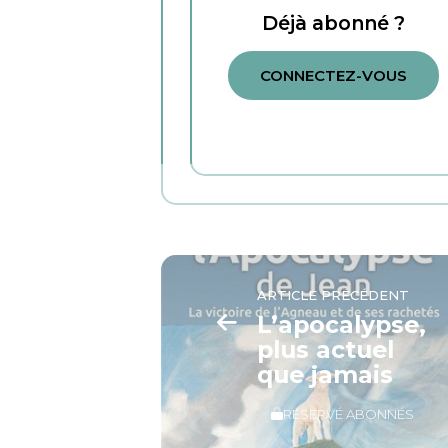
Déjà abonné ?
CONNECTEZ-VOUS
ARTICLE PRÉCÉDENT
L’apocalypse,
plus actuel
que jamais
RÉSERVÉ ABONNÉS