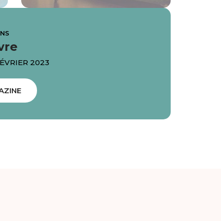
ANS
vre
FÉVRIER 2023
AZINE