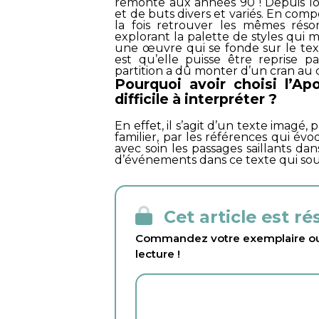
remonte aux années 90 ! Depuis lor
et de buts divers et variés. En com
la fois retrouver les mêmes réso
explorant la palette de styles qui me
une œuvre qui se fonde sur le text
est qu’elle puisse être reprise pa
partition a dû monter d’un cran au c
Pourquoi avoir choisi l’Ap
difficile à interpréter ?
En effet, il s’agit d’un texte imagé, 
familier, par les références qui évo
avec soin les passages saillants d
d’événements dans ce texte qui sou
Cet article est r
Commandez votre exemplaire ou 
lecture !