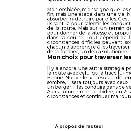
Mon orchidée, m’enseigne que les c
fin, mais une étape dans une vie. N
absorber ni détruire par elles. C’es
Ils sont là pour ralentir les conduc
de la route. Mais sur un terrain d
pour donner de la vitesse et propul
dans sa course. Tout dépend de la
circonstances difficiles peuvent s
chacun d’apprendre à les traverse
de se fortifier, un défi à solutionner.
Mon choix pour traverser le
Il y a encore une autre stratégie p
la route avec celui qui a tracé lui-m
Bonne Nouvelle ». Jésus a dit en
sombre, il sera toujours avec ceu
un berger, il les conduira dans de v
Alors comme mon orchidée, en 2023
circonstances et continuer ma route… 
À propos de l'auteur