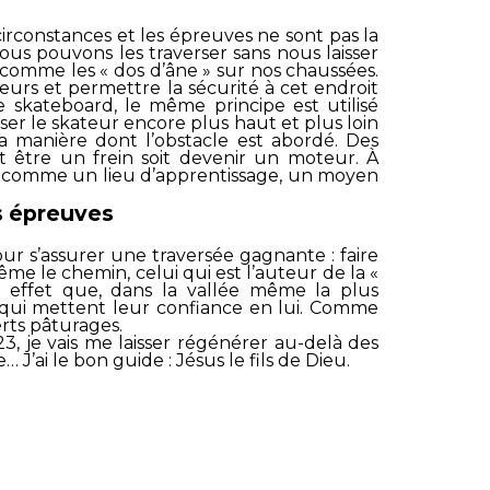
irconstances et les épreuves ne sont pas la
ous pouvons les traverser sans nous laisser
t comme les « dos d’âne » sur nos chaussées.
teurs et permettre la sécurité à cet endroit
e skateboard, le même principe est utilisé
ser le skateur encore plus haut et plus loin
 manière dont l’obstacle est abordé. Des
oit être un frein soit devenir un moteur. À
r comme un lieu d’apprentissage, un moyen
s épreuves
our s’assurer une traversée gagnante : faire
ême le chemin, celui qui est l’auteur de la «
 effet que, dans la vallée même la plus
x qui mettent leur confiance en lui. Comme
erts pâturages.
, je vais me laisser régénérer au-delà des
J’ai le bon guide : Jésus le fils de Dieu.