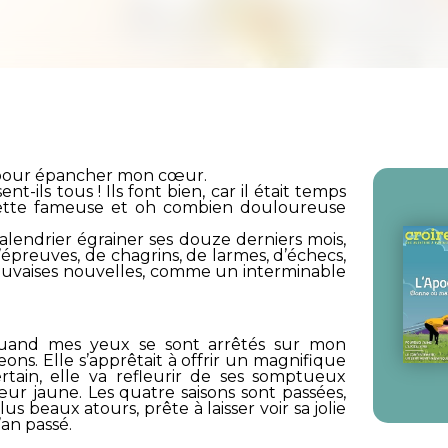
e pour épancher mon cœur.
ils tous ! Ils font bien, car il était temps
, cette fameuse et oh combien douloureuse
alendrier égrainer ses douze derniers mois,
’épreuves, de chagrins, de larmes, d’échecs,
 mauvaises nouvelles, comme un interminable
quand mes yeux se sont arrêtés sur mon
ns. Elle s’apprêtait à offrir un magnifique
tain, elle va refleurir de ses somptueux
r jaune. Les quatre saisons sont passées,
us beaux atours, prête à laisser voir sa jolie
an passé.