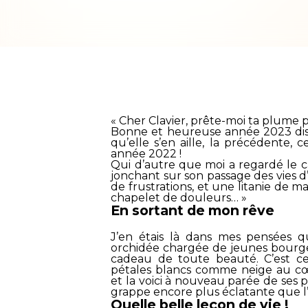
« Cher Clavier, prête-moi ta plum
Bonne et heureuse année 2023 disent-
qu’elle s’en aille, la précédente
année 2022 !
Qui d’autre que moi a regardé le c
jonchant sur son passage des vies d
de frustrations, et une litanie de
chapelet de douleurs… »
En sortant de mon rêve
J’en étais là dans mes pensées 
orchidée chargée de jeunes bourgeo
cadeau de toute beauté. C’est cer
pétales blancs comme neige au cœu
et la voici à nouveau parée de ses pl
grappe encore plus éclatante que l’
Quelle belle leçon de vie !