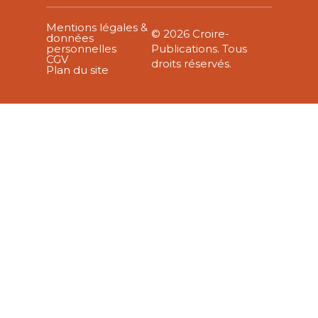
Mentions légales &
© 2026 Croire-
données
personnelles
Publications. Tous
CGV
droits réservés.
Plan du site