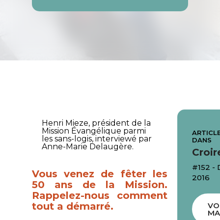
Henri Mieze, président de la
Mission Évangélique parmi
ARTICLE
les sans-logis, interviewé par
DANS
Anne-Marie Delaugère.
Croir
#152 -
Vous venez de fêter les
2016
50 ans de la Mission.
Rappelez-nous comment
tout a démarré.
VO
MA