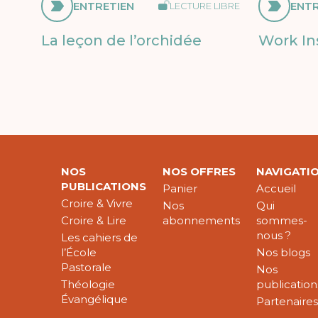
ENTRETIEN
ENTR
LECTURE LIBRE
La leçon de l’orchidée
Work In
NOS
NOS OFFRES
NAVIGATI
PUBLICATIONS
Panier
Accueil
Croire & Vivre
Nos
Qui
Croire & Lire
abonnements
sommes-
nous ?
Les cahiers de
l’École
Nos blogs
Pastorale
Nos
Théologie
publication
Évangélique
Partenaire