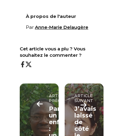
À propos de l'auteur
Par
Anne-Marie Delaugère
Cet article vous a plu ? Vous
souhaitez le commenter ?
ARTICLE
ARTICLE
PRÉCÉDENT
SUIVANT
Parrainer
J’avais
un
laissé
enfant
de
:
côté
un
le