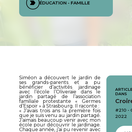
ÉDUCATION - FAMILLE
Siméon a découvert le jardin de
ses grands-parents et a pu
bénéficier d’activités jardinage
ARTICLE
avec l’école l’Oliveraie dans le
DANS
jardin partagé de l’association
Croir
familiale protestante «
Germes
d’Espoir
» à Strasbourg. Il raconte :
#210 -
« J’avais trois ans la première fois
que je suis venu au jardin partagé.
2022
J’aimais beaucoup venir avec mon
école pour découvrir le jardinage.
Chaque année, j’ai pu revenir avec