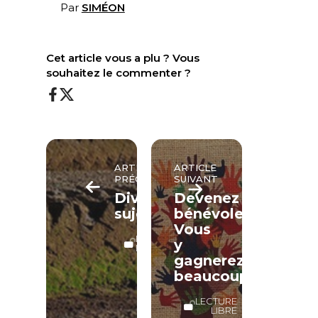
Par
SIMÉON
Cet article vous a plu ? Vous
souhaitez le commenter ?
ARTICLE
ARTICLE
PRÉCÉDENT
SUIVANT
Divers
Devenez
sujets
bénévole.
Vous
LECTURE
y
LIBRE
gagnerez
beaucoup
LECTURE
LIBRE