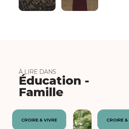
À LIRE DANS
Éducation -
Famille
CROIRE & VIVRE
CROIRE &