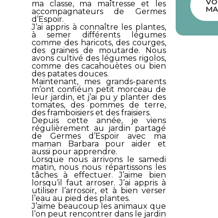
VO
ma classe, ma maîtresse et les
MA
accompagnateurs de
Germes
d’Espoir
.
J’ai appris à connaître les plantes,
à semer différents légumes
comme des haricots, des courges,
des graines de moutarde. Nous
avons cultivé des légumes rigolos,
comme des cacahouètes ou bien
des patates douces.
Maintenant, mes grands-parents
m’ont confiéun petit morceau de
leur jardin, et j’ai pu y planter des
tomates, des pommes de terre,
des framboisiers et des fraisiers.
Depuis cette année, je viens
régulièrement au jardin partagé
de Germes d’Espoir avec ma
maman Barbara pour aider et
aussi pour apprendre.
Lorsque nous arrivons le samedi
matin, nous nous répartissons les
tâches à effectuer. J’aime bien
lorsqu’il faut arroser. J’ai appris à
utiliser l’arrosoir, et à bien verser
l’eau au pied des plantes.
J’aime beaucoup les animaux que
l’on peut rencontrer dans le jardin