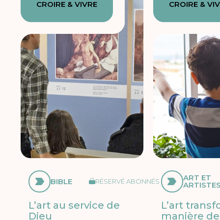
CROIRE & VIVRE
CROIRE & VI
ART ET
BIBLE
RÉSERVÉ ABONNÉS
ARTISTE
L’art au service de
L’art trans
Dieu
manière de 