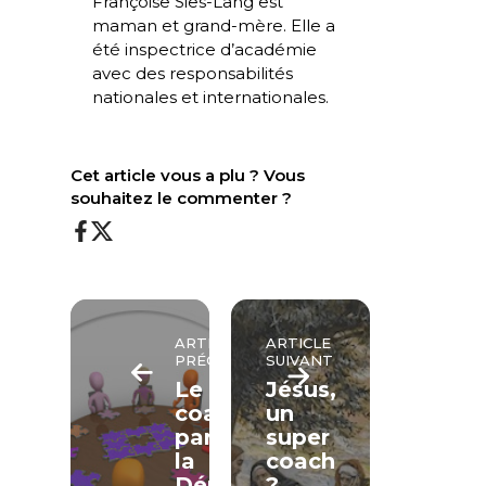
Françoise Sies-Lang est
maman et grand-mère. Elle a
été inspectrice d’académie
avec des responsabilités
nationales et internationales.
Cet article vous a plu ? Vous
souhaitez le commenter ?
ARTICLE
ARTICLE
PRÉCÉDENT
SUIVANT
Le
Jésus,
coaching
un
par
super
la
coach
Démarche
?