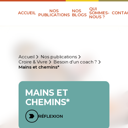
QUI
NOS
NOS
ACCUEIL
SOMMES-
CONTA
PUBLICATIONS
BLOGS
NOUS ?
Accueil
Nos publications
Croire & Vivre
Besoin d’un coach ?
Mains et chemins*
MAINS ET
CHEMINS*
RÉFLEXION