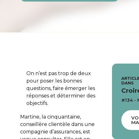
On n’est pas trop de deux
ARTICLE
pour poser les bonnes
DANS
questions, faire émerger les
Croir
réponses et déterminer des
#134 -
objectifs.
Martine, la cinquantaine,
VO
MA
conseillère clientèle dans une
compagnie d’assurances, est