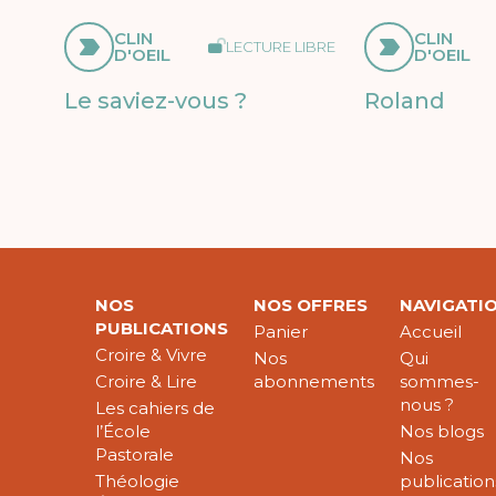
CLIN
CLIN
LECTURE LIBRE
D'OEIL
D'OEIL
Le saviez-vous ?
Roland
NOS
NOS OFFRES
NAVIGATI
PUBLICATIONS
Panier
Accueil
Croire & Vivre
Nos
Qui
Croire & Lire
abonnements
sommes-
nous ?
Les cahiers de
l’École
Nos blogs
Pastorale
Nos
Théologie
publication