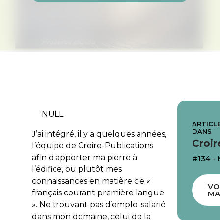
NULL
ARTICLE
DANS
J’ai intégré, il y a quelques années,
Croir
l’équipe de Croire-Publications
afin d’apporter ma pierre à
#134 -
l’édifice, ou plutôt mes
connaissances en matière de «
VO
français courant première langue
MA
». Ne trouvant pas d’emploi salarié
dans mon domaine, celui de la