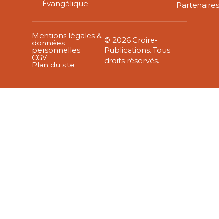
Évangélique
Partenaire
Mentions légales &
© 2026 Croire-
données
personnelles
Publications. Tous
CGV
droits réservés.
Plan du site