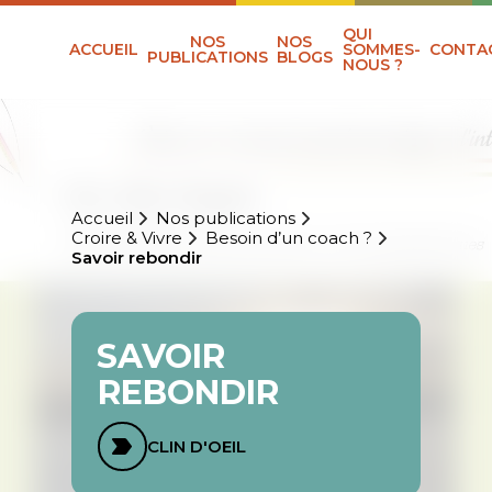
QUI
NOS
NOS
ACCUEIL
SOMMES-
CONTA
PUBLICATIONS
BLOGS
NOUS ?
Accueil
Nos publications
Croire & Vivre
Besoin d’un coach ?
Savoir rebondir
SAVOIR
REBONDIR
CLIN D'OEIL