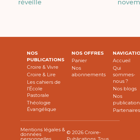
réveille
novem
NOS
NOS OFFRES
NAVIGATI
PUBLICATIONS
Panier
Accueil
Croire & Vivre
Nos
Qui
Croire & Lire
abonnements
sommes-
nous ?
Les cahiers de
l’École
Nos blogs
Pastorale
Nos
Théologie
publication
Évangélique
Partenaire
Mentions légales &
© 2026 Croire-
données
personnelles
Publications. Tous