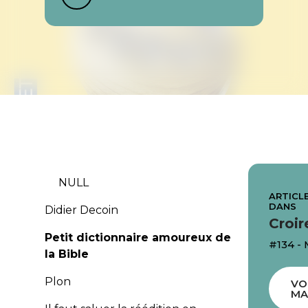
NULL
ARTICLE
DANS
Didier Decoin
Croir
Petit dictionnaire amoureux de
#134 -
la Bible
Plon
VO
MA