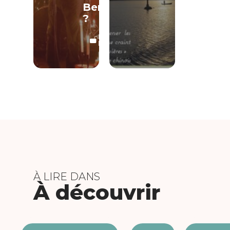
Berning
?
LECTURE
LIBRE
À LIRE DANS
À découvrir