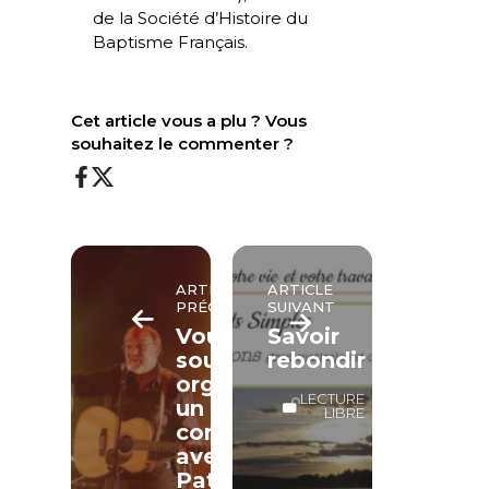
de la Société d’Histoire du
Baptisme Français.
Cet article vous a plu ? Vous
souhaitez le commenter ?
ARTICLE
ARTICLE
PRÉCÉDENT
SUIVANT
Vous
Savoir
souhaitez
rebondir
organiser
LECTURE
un
LIBRE
concert
avec
Pat