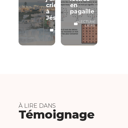
crié
en
à
pagaille
Jésus
LECTURE
LIBRE
RÉSERVÉ
ABONNÉS
À LIRE DANS
Témoignage