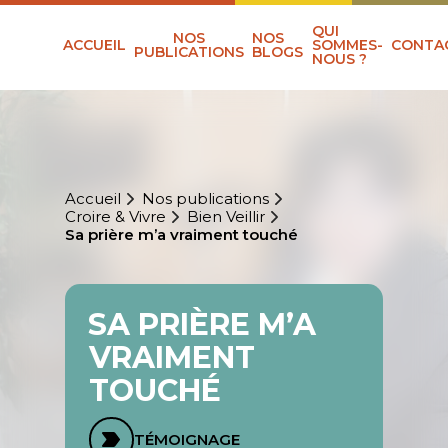
QUI
NOS
NOS
ACCUEIL
SOMMES-
CONTA
PUBLICATIONS
BLOGS
NOUS ?
Accueil
Nos publications
Croire & Vivre
Bien Veillir
Sa prière m’a vraiment touché
SA PRIÈRE M’A
VRAIMENT
TOUCHÉ
TÉMOIGNAGE