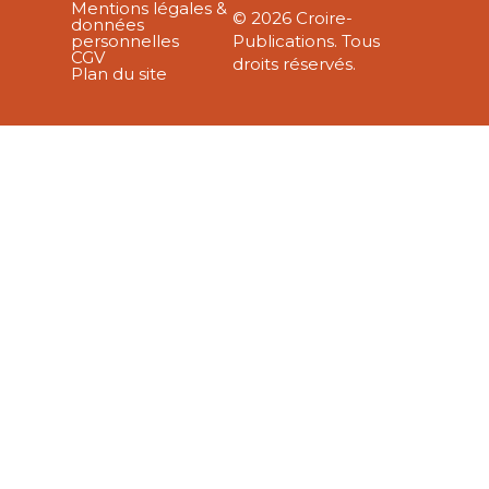
Mentions légales &
© 2026 Croire-
données
personnelles
Publications. Tous
CGV
droits réservés.
Plan du site