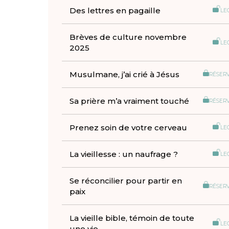
Des lettres en pagaille
LE
Brèves de culture novembre
LE
2025
Musulmane, j’ai crié à Jésus
RÉSER
Sa prière m’a vraiment touché
RÉSER
Prenez soin de votre cerveau
LE
La vieillesse : un naufrage ?
LE
Se réconcilier pour partir en
RÉSER
paix
La vieille bible, témoin de toute
LE
une vie