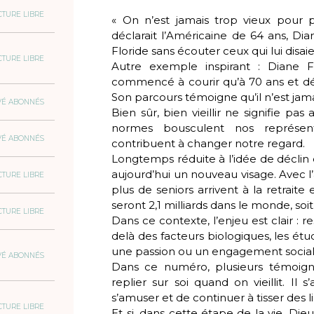
CTURE LIBRE
« On n’est jamais trop vieux pour p
déclarait l’Américaine de 64 ans, Dia
Floride sans écouter ceux qui lui disai
CTURE LIBRE
Autre exemple inspirant : Diane F
commencé à courir qu’à 70 ans et dé
Son parcours témoigne qu’il n’est jama
VÉ ABONNÉS
Bien sûr, bien vieillir ne signifie pa
normes bousculent nos représentat
VÉ ABONNÉS
contribuent à changer notre regard.
Longtemps réduite à l’idée de déclin 
aujourd’hui un nouveau visage. Avec l
CTURE LIBRE
plus de seniors arrivent à la retraite
seront 2,1 milliards dans le monde, soit
CTURE LIBRE
Dans ce contexte, l’enjeu est clair : 
delà des facteurs biologiques, les é
une passion ou un engagement social 
VÉ ABONNÉS
Dans ce numéro, plusieurs témoign
replier sur soi quand on vieillit. Il 
s’amuser et de continuer à tisser des li
CTURE LIBRE
Et si, dans cette étape de la vie, Die