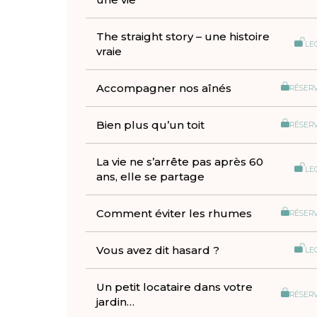
The straight story – une histoire
LE
vraie
Accompagner nos aînés
RÉSER
Bien plus qu’un toit
RÉSER
La vie ne s’arrête pas après 60
LE
ans, elle se partage
Comment éviter les rhumes
RÉSER
Vous avez dit hasard ?
LE
Un petit locataire dans votre
RÉSER
jardin…