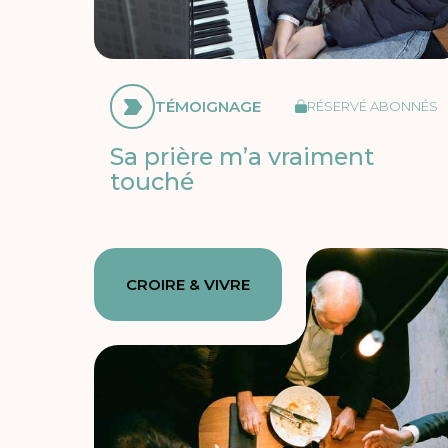
TÉMOIGNAGE
RÉSERVÉ ABONNÉS
Sa prière m’a vraiment
touché
CROIRE & VIVRE