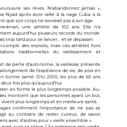
oursuivre ses rêves. N’abandonnez jamais »,
na Nyad après avoir rallié à la nage Cuba à la
ent que son corps ne tiendrait pas à son âge.
riedman, une athlète de 102 ans. Elle n’a
tient aujourd’hui plusieurs records du monde.
is trop tard pour se lancer… et se dépasser.
s accomplir des exploits, mais ces athlètes hors
ions traditionnelles du vieillissement et
et de perte d’autonomie, la vieillesse présente
’allongement de l’espérance de vie, de plus en
 en bonne santé. D’ici 2050, les plus de 60 ans
 deux fois plus qu’aujourd’hui.
rester en forme le plus longtemps possible. Au-
tudes montrent que les personnes ayant un but,
vivent plus longtemps et en meilleure santé.
ages confirment l’importance de ne pas se
s’agit au contraire de rester curieux, de savoir
ens avec d’autres pour « vieillir ensemble ».
u avait aussi sa place ? Sa présence rassurante,