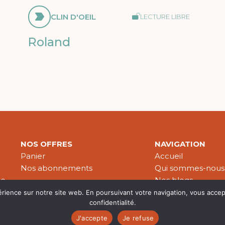
CLIN D'OEIL
LECTURE LIBRE
Roland
NOS OFFRES
NAVIGATION
Panier
Accueil
Nos abonnements
Qui sommes-nous
le
Nos blogs
Nos publications
érience sur notre site web. En poursuivant votre navigation, vous accep
confidentialité.
Partenaires
J'accepte
Je refuse