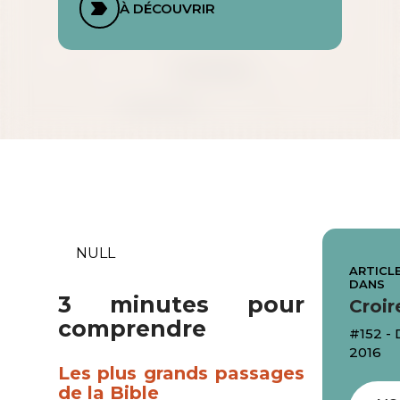
À DÉCOUVRIR
NULL
ARTICLE
DANS
3 minutes pour
Croir
comprendre
#152 -
2016
Les plus grands passages
de la Bible