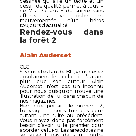
dessinée qui allie un texte et un
dessin de qualité permet à tous, «
de 7 à 77 ans » de suivre sans
efforts la vie riche et
mouvementée d’un héros
toujours d’actualité.
Rendez-vous dans
la forêt 2
Alain Auderset
CLC
Si vous êtes fan de BD, vous devez
absolument lire celle-ci, d’autant
plus que son auteur Alain
Auderset, n’est pas un inconnu
pour nous puisqu’on trouve une
illustration de lui dans chacun de
nos magazines.
Bien que portant le numéro 2,
l’ouvrage ne constitue pas pour
autant une suite au précédent.
Vous n’avez donc pas forcément
besoin d’avoir lu le premier pour
aborder celui-ci. Les anecdotes ne
se suivent pas dans un ordre