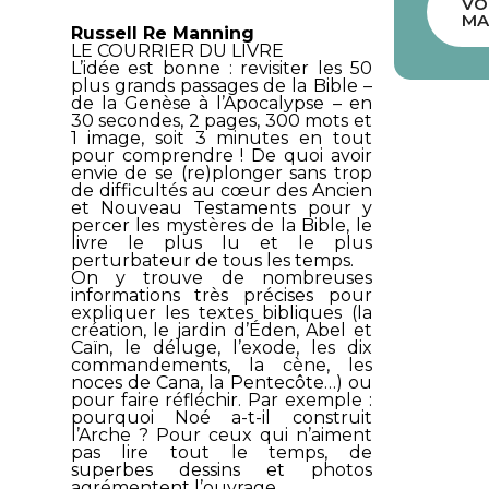
VO
MA
Russell Re Manning
LE COURRIER DU LIVRE
L’idée est bonne : revisiter les 50
plus grands passages de la Bible –
de la Genèse à l’Apocalypse – en
30 secondes, 2 pages, 300 mots et
1 image, soit 3 minutes en tout
pour comprendre ! De quoi avoir
envie de se (re)plonger sans trop
de difficultés au cœur des Ancien
et Nouveau Testaments pour y
percer les mystères de la Bible, le
livre le plus lu et le plus
perturbateur de tous les temps.
On y trouve de nombreuses
informations très précises pour
expliquer les textes bibliques (la
création, le jardin d’Éden, Abel et
Caïn, le déluge, l’exode, les dix
commandements, la cène, les
noces de Cana, la Pentecôte…) ou
pour faire réfléchir. Par exemple :
pourquoi Noé a-t-il construit
l’Arche ? Pour ceux qui n’aiment
pas lire tout le temps, de
superbes dessins et photos
agrémentent l’ouvrage.