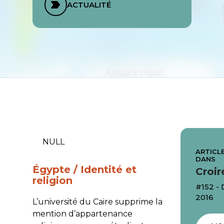
ACTUALITÉ
NULL
ARTICLE
DANS
Égypte / Identité et
Croir
religion
#152 -
2016
L’université du Caire supprime la
mention d’appartenance