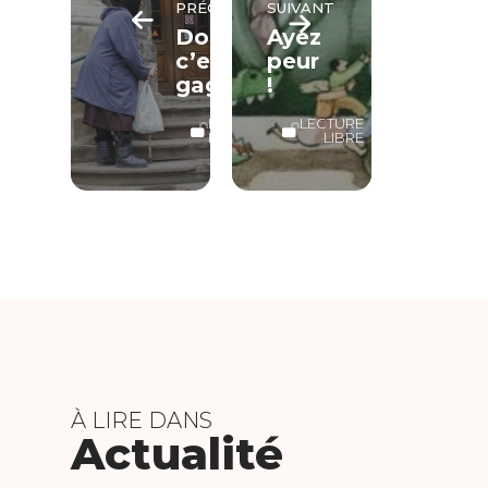
PRÉCÉDENT
SUIVANT
Donner
Ayez
c’est
peur
gagner
!
LECTURE
LECTURE
LIBRE
LIBRE
À LIRE DANS
Actualité