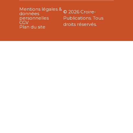
Mentions légales &
© 2026 Croire-
données
personnelles
Publications. Tous
CGV
droits réservés.
Plan du site