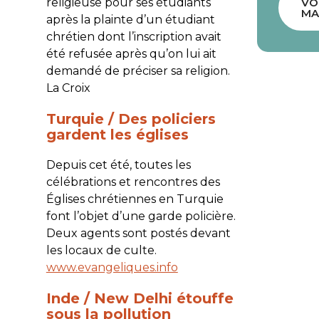
religieuse pour ses étudiants
VO
MA
après la plainte d’un étudiant
chrétien dont l’inscription avait
été refusée après qu’on lui ait
demandé de préciser sa religion.
La Croix
Turquie / Des policiers
gardent les églises
Depuis cet été, toutes les
célébrations et rencontres des
Églises chrétiennes en Turquie
font l’objet d’une garde policière.
Deux agents sont postés devant
les locaux de culte.
www.evangeliques.info
Inde / New Delhi étouffe
sous la pollution