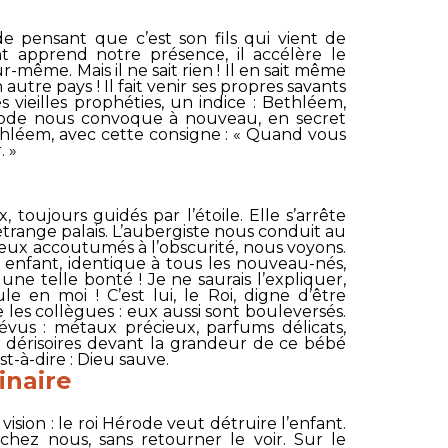
 pensant que c’est son fils qui vient de
t apprend notre présence, il accélère le
ur-même. Mais il ne sait rien ! Il en sait même
utre pays ! Il fait venir ses propres savants
 vieilles prophéties, un indice : Bethléem,
rode nous convoque à nouveau, en secret
thléem, avec cette consigne : «
Quand vous
.
»
oujours guidés par l’étoile. Elle s’arrête
trange palais. L’aubergiste nous conduit au
eux accoutumés à l’obscurité, nous voyons.
t enfant, identique à tous les nouveau-nés,
une telle bonté ! Je ne saurais l’expliquer,
e en moi ! C’est lui, le Roi, digne d’être
 les collègues : eux aussi sont bouleversés.
évus : métaux précieux, parfums délicats,
n dérisoires devant la grandeur de ce bébé
t-à-dire : Dieu sauve.
inaire
ision : le roi Hérode veut détruire l’enfant.
hez nous, sans retourner le voir. Sur le