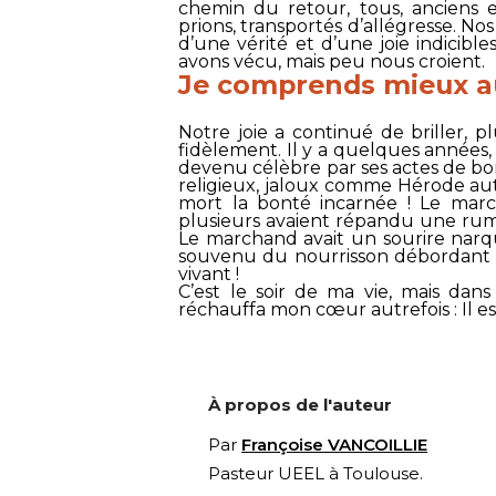
chemin du retour, tous, anciens e
prions, transportés d’allégresse. 
d’une vérité et d’une joie indicibl
avons vécu, mais peu nous croient.
Je comprends mieux a
Notre joie a continué de briller, 
fidèlement. Il y a quelques années,
devenu célèbre par ses actes de bont
religieux, jaloux comme Hérode autref
mort la bonté incarnée ! Le mar
plusieurs avaient répandu une rume
Le marchand avait un sourire narqu
souvenu du nourrisson débordant de 
vivant !
C’est le soir de ma vie, mais da
réchauffa mon cœur autrefois : Il est 
À propos de l'auteur
Par
Françoise VANCOILLIE
Pasteur UEEL à Toulouse.