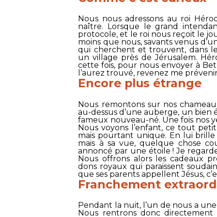
Nous nous adressons au roi Hérode
naître. Lorsque le grand intendan
protocole, et le roi nous reçoit le jo
moins que nous, savants venus d’un a
qui cherchent et trouvent, dans les
un village près de Jérusalem. Hé
cette fois, pour nous envoyer à Be
l’aurez trouvé, revenez me prévenir
Encore plus étrange
Nous remontons sur nos chameaux, t
au-dessus d’une auberge, un bien é
fameux nouveau-né. Une fois nos y
Nous voyons l’enfant, ce tout peti
mais pourtant unique. En lui brille 
mais à sa vue, quelque chose coul
annoncé par une étoile ! Je regarde
Nous offrons alors les cadeaux pr
dons royaux qui paraissent soudai
que ses parents appellent Jésus, c’es
Franchement extraord
Pendant la nuit, l’un de nous a une v
Nous rentrons donc directement c