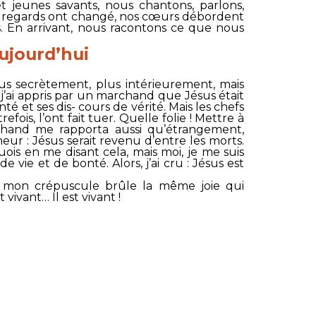
t jeunes savants, nous chantons, parlons,
Nos regards ont changé, nos cœurs débordent
es. En arrivant, nous racontons ce que nous
ujourd’hui
plus secrètement, plus intérieurement, mais
 j’ai appris par un marchand que Jésus était
é et ses dis- cours de vérité. Mais les chefs
ois, l’ont fait tuer. Quelle folie ! Mettre à
chand me rapporta aussi qu’étrangement,
ur : Jésus serait revenu d’entre les morts.
ois en me disant cela, mais moi, je me suis
vie et de bonté. Alors, j’ai cru : Jésus est
ns mon crépuscule brûle la même joie qui
vivant… Il est vivant !