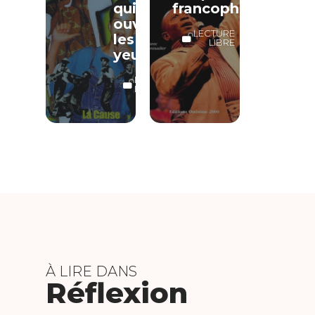
qui
francophone*
ouvre
LECTURE
les
LIBRE
yeux*
LECTURE
LIBRE
À LIRE DANS
Réflexion