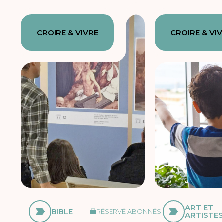
CROIRE & VIVRE
CROIRE & VI
ART ET
BIBLE
RÉSERVÉ ABONNÉS
ARTISTE