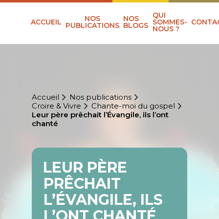
QUI
NOS
NOS
ACCUEIL
SOMMES-
CONTA
PUBLICATIONS
BLOGS
NOUS ?
Accueil
Nos publications
Croire & Vivre
Chante-moi du gospel
Leur père prêchait l’Évangile, ils l’ont
chanté
LEUR PÈRE
PRÊCHAIT
L’ÉVANGILE, ILS
L’ONT CHANTÉ