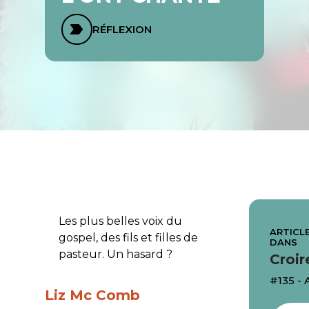
RÉFLEXION
Les plus belles voix du
ARTICLE
gospel, des fils et filles de
DANS
pasteur. Un hasard ?
Croir
#135 - 
Liz Mc Comb