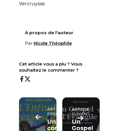
Vercruysse.
À propos de l'auteur
Par
Nicole Théophile
Cet article vous a plu ? Vous
souhaitez le commenter ?
ARTICLE
ARTICLE
PRÉCÉDENT
SUIVANT
Un
Un
concert
Gospel