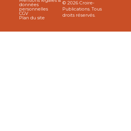
Mentions légales &
© 2026 Croire-
données
personnelles
Publications. Tous
CGV
droits réservés.
Plan du site