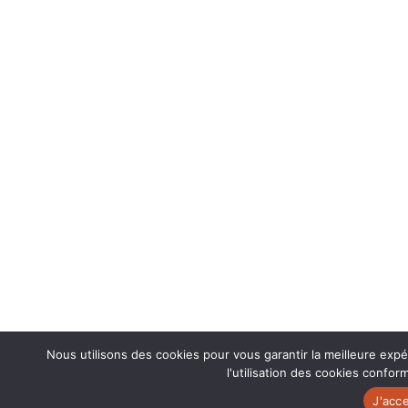
Nous utilisons des cookies pour vous garantir la meilleure exp
l'utilisation des cookies confor
J'acc