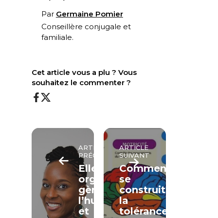
Par
Germaine Pomier
Conseillère conjugale et
familiale.
Cet article vous a plu ? Vous
souhaitez le commenter ?
ARTICLE
ARTICLE
PRÉCÉDENT
SUIVANT
Elle
Comment
organise,
se
gère
construit
l’humain,
la
et
tolérance