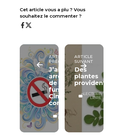
Cet article vous a plu ? Vous
souhaitez le commenter ?
ARTICLE
ARTICLE
PRÉCÉDENT
SUIVANT
J’aimerais
Des
arrêter
plantes
de
providentielles
fumer.
LECTURE
Cinq
LIBRE
conseils
LECTURE
LIBRE