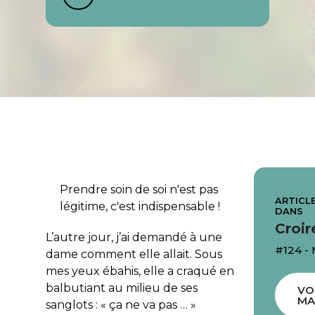
Prendre soin de soi n'est pas
ARTICLE
légitime, c'est indispensable !
DANS
Croir
L’autre jour, j’ai demandé à une
#124 -
dame comment elle allait. Sous
mes yeux ébahis, elle a craqué en
balbutiant au milieu de ses
VO
MA
sanglots : « ça ne va pas … »