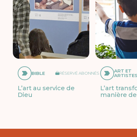
ART ET
BIBLE
RÉSERVÉ ABONNÉS
ARTISTE
L’art au service de
L’art trans
Dieu
manière de 