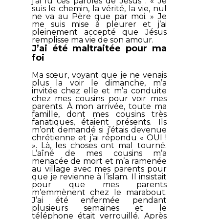
j’ai lu ces paroles de Jésus : «
Je
suis le chemin, la vérité, la vie, nul
ne va au Père que par moi
. » Je
me suis mise à pleurer et j’ai
pleinement accepté que Jésus
remplisse ma vie de son amour.
J’ai été maltraitée pour ma
foi
Ma sœur, voyant que je ne venais
plus la voir le dimanche, m’a
invitée chez elle et m’a conduite
chez mes cousins pour voir mes
parents. À mon arrivée, toute ma
famille, dont mes cousins très
fanatiques, étaient présents. Ils
m’ont demandé si j’étais devenue
chrétienne et j’ai répondu « OUI !
». Là, les choses ont mal tourné.
L’aîné de mes cousins m’a
menacée de mort et m’a ramenée
au village avec mes parents pour
que je revienne à l’islam. Il insistait
pour que mes parents
m’emmènent chez le marabout.
J’ai été enfermée pendant
plusieurs semaines et le
téléphone était verrouillé. Après