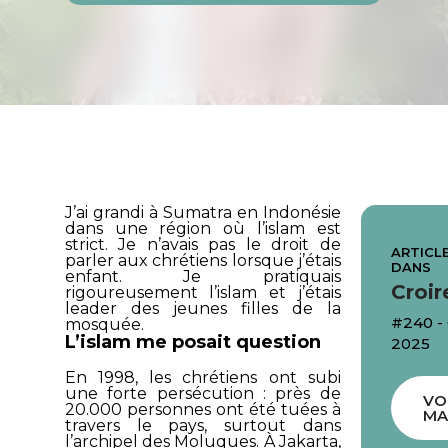
J’ai grandi à Sumatra en Indonésie
dans une région où l’islam est
strict. Je n’avais pas le droit de
ARTICLE
parler aux chrétiens lorsque j’étais
DANS
enfant. Je pratiquais
Croir
rigoureusement l’islam et j’étais
leader des jeunes filles de la
#240 
mosquée.
L’islam me posait question
2025
En 1998, les chrétiens ont subi
une forte persécution : près de
VO
20.000 personnes ont été tuées à
MA
travers le pays, surtout dans
l’archipel des Moluques. À Jakarta,