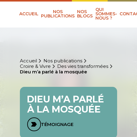
QUI
NOS
NOS
ACCUEIL
SOMMES-
CONTA
PUBLICATIONS
BLOGS
NOUS ?
Accueil
Nos publications
Croire & Vivre
Des vies transformées
Dieu m’a parlé à la mosquée
DIEU M’A PARLÉ
À LA MOSQUÉE
TÉMOIGNAGE