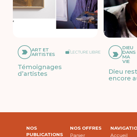
DIEU
ART ET
DANS
LECTURE LIBRE
ARTISTES
MA
VIE
Témoignages
Dieu res
d’artistes
encore a
NOS
NOS OFFRES
NAVIGATI
PUBLICATIONS
Panier
Accueil