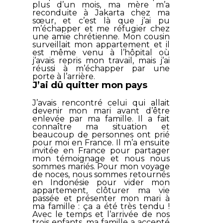
plus d’un mois, ma mère m’a
reconduite à Jakarta chez ma
sœur, et c’est là que j’ai pu
m’échapper et me réfugier chez
une amie chrétienne. Mon cousin
surveillait mon appartement et il
est même venu à l’hôpital où
j’avais repris mon travail, mais j’ai
réussi à m’échapper par une
porte à l’arrière.
J’ai dû quitter mon pays
J’avais rencontré celui qui allait
devenir mon mari avant d’être
enlevée par ma famille. Il a fait
connaître ma situation et
beaucoup de personnes ont prié
pour moi en France. Il m’a ensuite
invitée en France pour partager
mon témoignage et nous nous
sommes mariés. Pour mon voyage
de noces, nous sommes retournés
en Indonésie pour vider mon
appartement, clôturer ma vie
passée et présenter mon mari à
ma famille : ça a été très tendu !
Avec le temps et l’arrivée de nos
trois enfants, ma famille a accepté