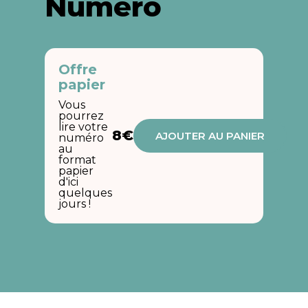
Numéro
Offre
papier
Vous
pourrez
lire votre
8€
AJOUTER AU PANIER
numéro
au
format
papier
d'ici
quelques
jours !