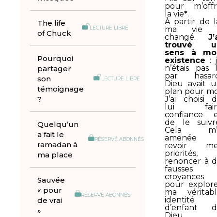
pour m’offr
la vie
*
.
À partir de l
The life
ma vie 
LECTURE LIBRE
of Chuck
changé.
J’
trouvé u
sens à mo
Pourquoi
existence
: 
n’étais pas 
partager
par hasard
son
LECTURE LIBRE
Dieu avait 
témoignage
plan pour mo
?
J’ai choisi 
lui fair
confiance 
de le suivr
Quelqu’un
Cela m’
a fait le
amenée 
RÉSERVÉ ABONNÉS
ramadan à
revoir me
priorités,
ma place
renoncer à 
fausses
croyances
Sauvée
pour explor
« pour
ma véritab
RÉSERVÉ ABONNÉS
identité
de vrai
d’enfant d
»
Dieu.