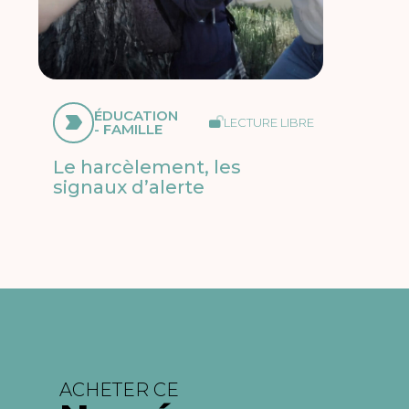
ÉDUCATION
LECTURE LIBRE
- FAMILLE
Le harcèlement, les
signaux d’alerte
ACHETER CE