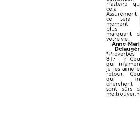
n’attend q
cela.
Assurément
ce sera l
moment l
plus
marquant d
votre vie.
Anne-Mar
Delaugè
*
Proverbes
8.17 : « Ce
qui m’aimen
je les aime 
retour. Ce
qui m
cherchent
sont sûrs 
me trouver. »