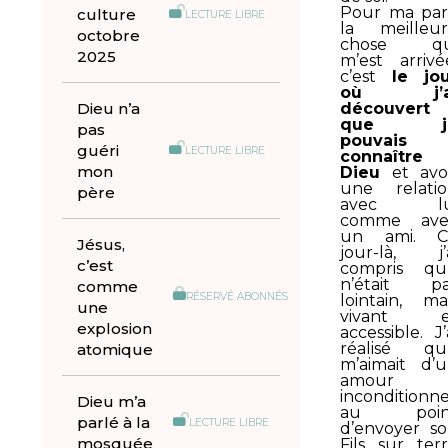
Pour ma par
culture
LECTURE LIBRE
la meilleu
octobre
chose qu
2025
m’est arrivé
c’est
le jo
où j’a
Dieu n’a
découvert
que j
pas
pouvais
guéri
LECTURE LIBRE
connaître
mon
Dieu
et avo
une relati
père
avec lu
comme ave
un ami. C
Jésus,
jour-là, j’
c’est
compris qu’
n’était pa
comme
RÉSERVÉ ABONNÉS
lointain, ma
une
vivant e
explosion
accessible. J’
réalisé qu’
atomique
m’aimait d’
amour
inconditionne
Dieu m’a
au poin
parlé à la
LECTURE LIBRE
d’envoyer s
mosquée
Fils sur ter