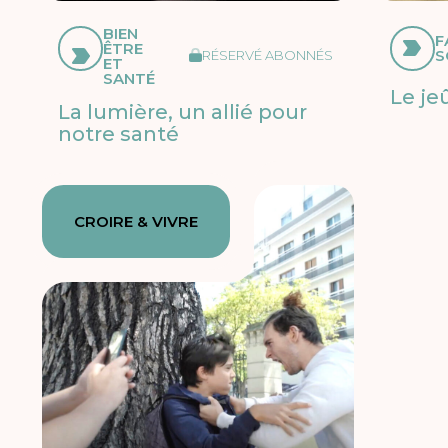
BIEN
F
ÊTRE
S
RÉSERVÉ ABONNÉS
ET
SANTÉ
Le je
La lumière, un allié pour
notre santé
CROIRE & VIVRE