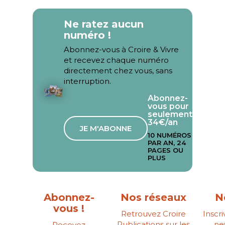
Ne ratez aucun
numéro !
Abonnez-vous à Croire & Vivre
et recevez chaque numéro
directement chez vous, sans
interruption.
Abonnez-
vous pour
seulement
34€/an
JE M'ABONNE
10 NUMÉROS
PAR AN, 24
PAGES OU
PLUS
Abonnez-
Nos réseaux
N
vous !
Retrouvez Croire
Inscr
Publications sur les
ne
Recevez