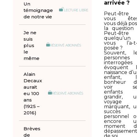
arrivée ?
Un
témoignage
LECTURE LIBRE
Peut-être
de notre vie
vous êtes
vous déjà po
la question
Je ne
Peut-être
quelqu’un
suis
vous l’a-t-
plus
RÉSERVÉ ABONNÉS
posée ?
le
Souvent, l
personnes
même
interrogées
évoquent l
naissance d’
Alain
enfant, l
Decaux
bonheur d
aurait
voir se
enfants
eu 100
RÉSERVÉ ABONNÉS
grandir, u
ans
voyage
(1925 –
marquant, 
succès
2016)
personnel 
encore u
moment d
Brèves
dépassemen
de
de soi.