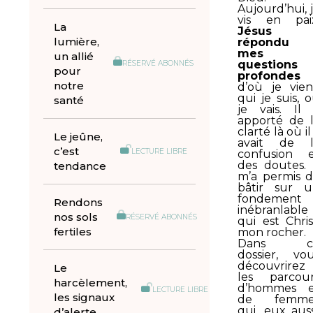
Aujourd’hui, 
vis en pai
La
Jésus 
lumière,
répondu 
mes
un allié
questions
RÉSERVÉ ABONNÉS
pour
profondes
notre
d’où je vien
qui je suis, 
santé
je vais. Il
apporté de 
clarté là où il
Le jeûne,
avait de l
c’est
LECTURE LIBRE
confusion 
des doutes. 
tendance
m’a permis 
bâtir sur 
fondement
Rendons
inébranlable
nos sols
RÉSERVÉ ABONNÉS
qui est Chris
fertiles
mon rocher.
Dans c
dossier, vo
découvrirez
Le
les parcou
harcèlement,
d’hommes e
LECTURE LIBRE
les signaux
de femme
qui, eux auss
d’alerte