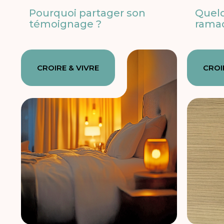
Pourquoi partager son
Quelq
témoignage ?
rama
CROIRE & VIVRE
CROI