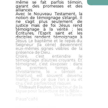
même se fait parfois témoin,
garant des promesses et des
alliances.
Avec le Nouveau Testament, la
notion de témoignage s’élargit. Il
ne s’agit plus seulement de
justice mais de foi. Jésus rend
témoignage à la vérité ; les
Écritures, l’Esprit saint et les
disciples rendent témoignage à
Jésus. Le baptême et le repas du
Seigneur (la cène) deviennent
eux-mêmes signes visibles de la
présence de Dieu.
Croire, c’est entendre le
témoignage d’autres croyants. Et
témoigner, c’est s’exposer : dans
les premiers temps du
christianisme, le « témoin »
(
martus
) est souvent devenu
martyr. Dire ce que l’on a vu et
cru, c’est parfois tout risquer.
Thibault Foulon
, Directeur de la
Ligue pour la Lecture de la Bible –
Vivre la Parole
Paus’café
<div style="text-align:...