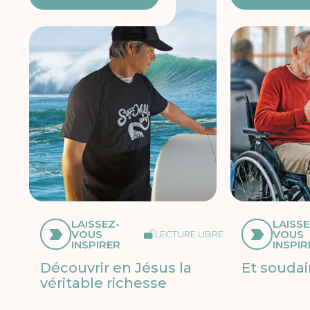
LAISSEZ-
LAISSE
VOUS
VOUS
LECTURE LIBRE
INSPIRER
INSPIR
Découvrir en Jésus la
Et soudai
véritable richesse