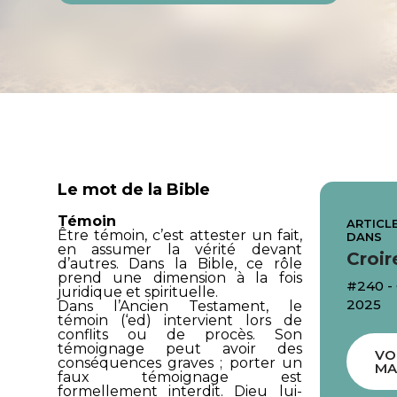
Le mot de la Bible
Témoin
ARTICLE
Être témoin, c’est attester un fait,
DANS
en assumer la vérité devant
Croir
d’autres. Dans la Bible, ce rôle
prend une dimension à la fois
#240 
juridique et spirituelle.
2025
Dans l’Ancien Testament, le
témoin (
‘ed
) intervient lors de
conflits ou de procès. Son
témoignage peut avoir des
VO
conséquences graves ; porter un
MA
faux témoignage est
formellement interdit. Dieu lui-