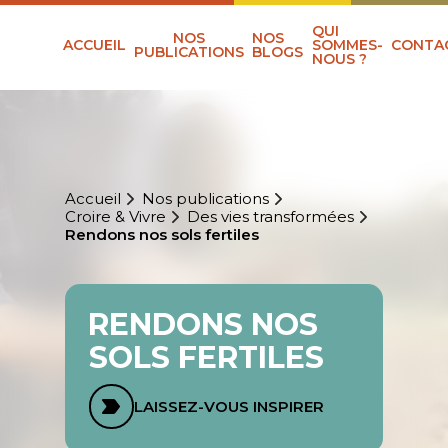
QUI
NOS
NOS
ACCUEIL
SOMMES-
CONTA
PUBLICATIONS
BLOGS
NOUS ?
Accueil
Nos publications
Croire & Vivre
Des vies transformées
Rendons nos sols fertiles
RENDONS NOS
SOLS FERTILES
LAISSEZ-VOUS INSPIRER