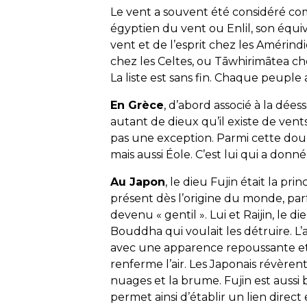
Le vent a souvent été considéré com
égyptien du vent ou Enlil, son équi
vent et de l’esprit chez les Amérindi
chez les Celtes, ou Tāwhirimātea ch
La liste est sans fin. Chaque peuple 
En Grèce
, d’abord associé à la dées
autant de dieux qu’il existe de vents
pas une exception. Parmi cette dou
mais aussi Éole. C’est lui qui a don
Au Japon
, le dieu Fujin était la prin
présent dès l’origine du monde, p
devenu « gentil ». Lui et Raijin, le
Bouddha qui voulait les détruire. L’
avec une apparence repoussante et 
renferme l’air. Les Japonais révèrent
nuages et la brume. Fujin est aussi b
permet ainsi d’établir un lien direc