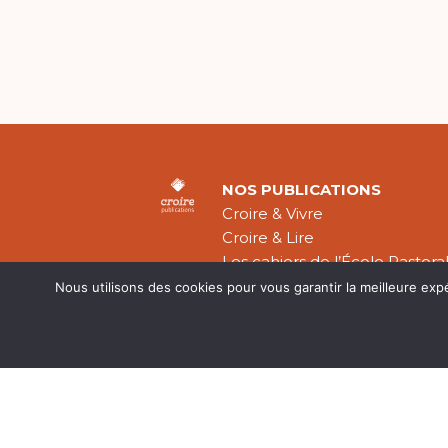
NOS PUBLICATIONS
Croire & Vivre
Croire & Lire
Les cahiers de l’École Pastora
Théologie Évangélique
Nous utilisons des cookies pour vous garantir la meilleure exp
Mentions légal
CGV
Plan du site