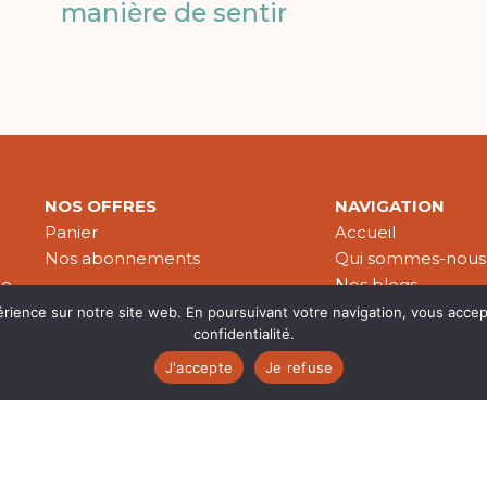
manière de sentir
NOS OFFRES
NAVIGATION
Panier
Accueil
Nos abonnements
Qui sommes-nous
le
Nos blogs
Nos publications
érience sur notre site web. En poursuivant votre navigation, vous accep
confidentialité.
Partenaires
J'accepte
Je refuse
es & données personnelles
© 2026 Croire-Publications. Tous 