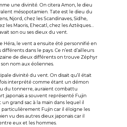
me une divinité. On citera Amon, le dieu
valent mésopotamien. Tate est le dieu du
ens, Njord, chez les Scandinaves, Sidhe,
ez les Maoris, Ehecatl, chez les Aztèques…
avait son ou ses dieux du vent.
se Héra, le vent a ensuite été personnifié en
 différents dans le pays. Ce n’est d’ailleurs
zaine de dieux différents on trouve Zéphyr
né son nom aux éoliennes.
cipale divinité du vent. On disait qu’il était
arfois interprété comme étant un démon
 dieu du tonnerre, auraient combattu
art japonais a souvent représenté Fujin
un grand sac à la main dans lequel il
 particulièrement Fujin car il éloigne les
ien vu des autres dieux japonais car il
t entre eux et les hommes.