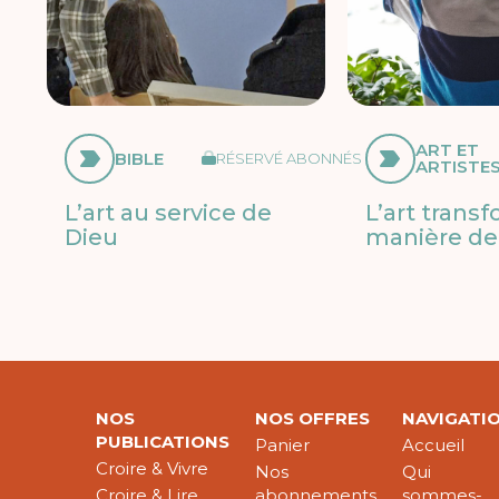
ART ET
BIBLE
RÉSERVÉ ABONNÉS
ARTISTE
L’art au service de
L’art trans
Dieu
manière de 
NOS
NOS OFFRES
NAVIGATI
PUBLICATIONS
Panier
Accueil
Croire & Vivre
Nos
Qui
Croire & Lire
abonnements
sommes-