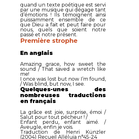
quand un texte poétique est servi
par une musique qui dégage tant
d’émotions ! Ils témoignent ainsi
puissamment ensemble de ce
que Dieu a fait et peut faire pour
nous, quels que soient notre
passé et notre présent.
Première strophe
En anglais
Amazing grace, how sweet the
sound / That saved a wretch like
me!
I once was lost but now I’m found,
/ Was blind, but now, I see.
Quelques-unes des
nombreuses traductions
en français
La grâce est joie, surprise, émoi /
Salut pour tout pécheur ! /
Enfant perdu, enfant aimé. /
Aveugle, enfin je vois.
Traduction de Henri Künzler
(2004) Recueil Alléluia n°45-24