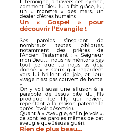
Il témoigne, à travers cet hymne,
comment Dieu lui a fait grâce, lui,
un « monstre » des mers, un
dealer d’êtres humains.
Un « Gospel » pour
découvrir l’Évangile !
Ses paroles s’inspirent de
nombreux textes bibliques,
notamment des prières de
l’Ancien Testament : «
Seigneur
mon Dieu, … nous ne méritons pas
tout ce que tu nous as déjà
donné
. » «
Ceux qui regardent
vers lui brillent de joie, et leur
visage n’est pas couvert de honte
.
»
On y voit aussi une allusion à la
parabole de Jésus dite du fils
prodigue (ce fils qui revient
repentant à la maison paternelle
après l’avoir désertée).
Quant à «
Aveugle, enfin je vois
»,
ce sont les paroles mêmes de cet
aveugle que Jésus a guéri.
Rien de plus beau…