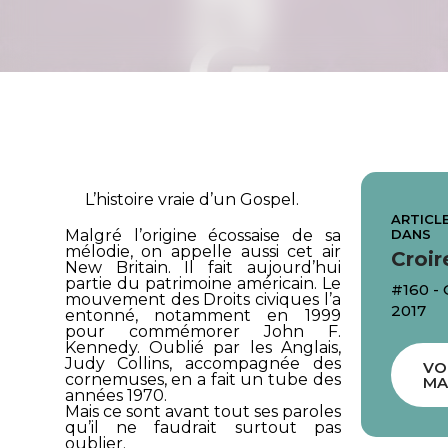
L’histoire vraie d’un Gospel.
ARTICLE
DANS
Malgré l’origine écossaise de sa
mélodie, on appelle aussi cet air
Croir
New Britain
. Il fait aujourd’hui
partie du patrimoine américain. Le
#160 -
mouvement des Droits civiques l’a
2017
entonné, notamment en 1999
pour commémorer John F.
Kennedy. Oublié par les Anglais,
Judy Collins, accompagnée des
VO
cornemuses, en a fait un tube des
MA
années 1970.
Mais ce sont avant tout ses paroles
qu’il ne faudrait surtout pas
oublier.