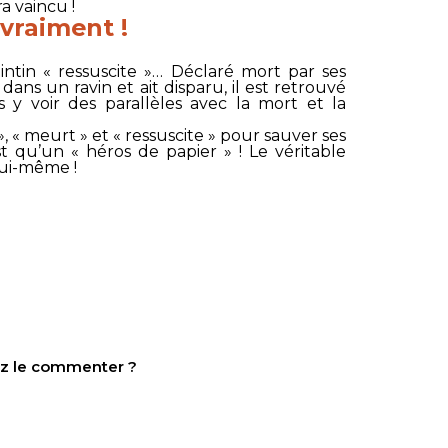
a vaincu !
 vraiment !
tin « ressuscite »… Déclaré mort par ses
ans un ravin et ait disparu, il est retrouvé
as y voir des parallèles avec la mort et la
, « meurt » et « ressuscite » pour sauver ses
t qu’un « héros de papier » ! Le véritable
lui-même !
tez le commenter ?