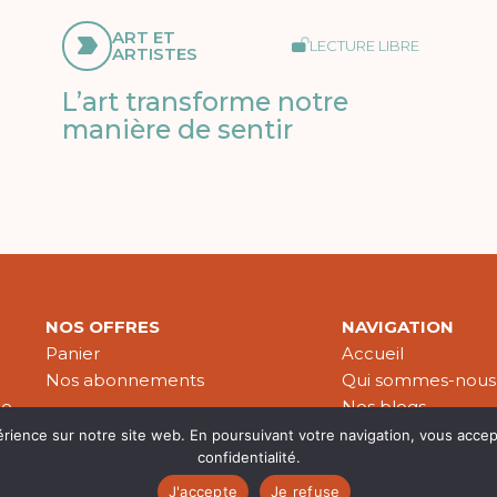
ART ET
LECTURE LIBRE
ARTISTES
L’art transforme notre
manière de sentir
NOS OFFRES
NAVIGATION
Panier
Accueil
Nos abonnements
Qui sommes-nous
le
Nos blogs
Nos publications
érience sur notre site web. En poursuivant votre navigation, vous accep
confidentialité.
Partenaires
J'accepte
Je refuse