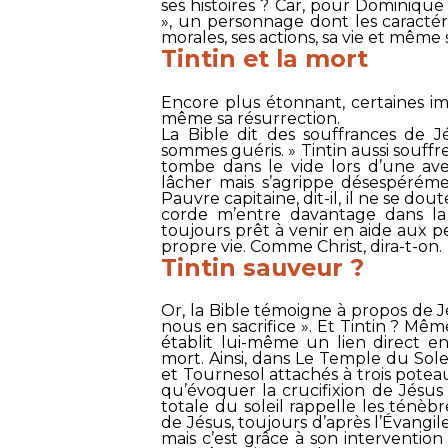
ses histoires ? Car, pour Dominique
», un personnage dont les caractéri
morales, ses actions, sa vie et même
Tintin et la mort
Encore plus étonnant, certaines i
même sa résurrection.
La Bible dit des souffrances de J
sommes guéris
. » Tintin aussi souf
tombe dans le vide lors d’une ave
lâcher mais s’agrippe désespéréme
Pauvre capitaine, dit-il, il ne se d
corde m’entre davantage dans la c
toujours prêt à venir en aide aux 
propre vie. Comme Christ, dira-t-on.
Tintin sauveur ?
Or, la Bible témoigne à propos de J
nous en sacrifice
». Et Tintin ? Mêm
établit lui-même un lien direct 
mort. Ainsi, dans Le Temple du Sole
et Tournesol attachés à trois poteau
qu’évoquer la crucifixion de Jésus
totale du soleil rappelle les ténèb
de Jésus, toujours d’après l’Évangile
mais c’est grâce à son intervention