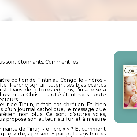
ésus sont étonnants. Comment les
ère édition de Tintin au Congo, le « héros »
culte. Perché sur un totem, ses bras écartés
ist. Dans de futures éditions, l’image sera
’allusion au Christ crucifié étant sans doute
ecteurs.
ur de Tintin, n’était pas chrétien. Et, bien
ges d’un journal catholique, le message que
étien non plus. Ce sont d’autres voies,
ous propose son auteur au fur et à mesure
onnante de Tintin « en croix » ? Et comment
elque sorte, « présent » partout dans toutes