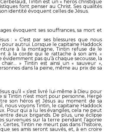
 Cerbelaud, Tintin est un « héros christique
stiques font penser au Christ. Ses qualités
 son identité évoquent celles de Jésus.
mages évoquent ses souffrances, sa mort et
ésus : «
C’est par ses blessures que nous
fre pour autrui. Lorsque le capitaine Haddock
nture à la montagne, Tintin refuse de le
nt à la corde qui le rattache à son ami. «
oute évidemment pas qu’à chaque secousse, la
hair… » Tintin est ainsi un « sauveur »,
personnes dans la peine, même au prix de sa
ésus qu’il «
s’est livré lui-même à Dieu pour
e si Tintin n’est mort pour personne, Hergé
entre son héros et Jésus au moment de sa
il, nous voyons Tintin, le capitaine Haddock
x. Pour qui a lu les évangiles, cela ne peut
 entre deux brigands. De plus, une éclipse
res survenues sur la terre pendant l’agonie
. Certes, Tintin ne meurt pas dans l’histoire,
 que ses amis seront sauvés, et, à en croire