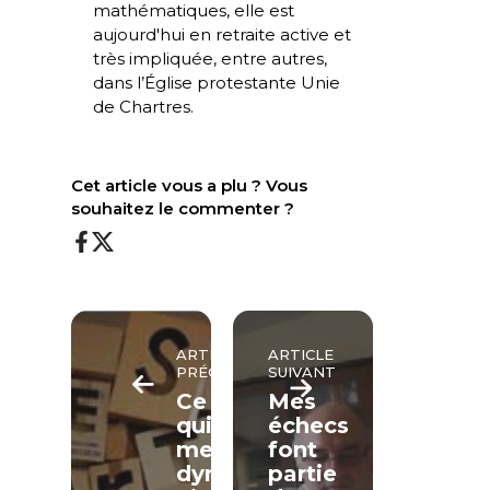
mathématiques, elle est
aujourd'hui en retraite active et
très impliquée, entre autres,
dans l’Église protestante Unie
de Chartres.
Cet article vous a plu ? Vous
souhaitez le commenter ?
ARTICLE
ARTICLE
PRÉCÉDENT
SUIVANT
Ce
Mes
qui
échecs
me
font
dynamise,
partie