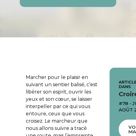
Marcher pour le plaisir en
ARTICLE
suivant un sentier balisé, c’est
DANS
libérer son esprit, ouvrir les
Croir
yeux et son cœur, se laisser
#78 - J
interpeller par ce qui vous
AOÛT 
entoure, ceux que vous
croisez. Le marcheur que
VO
nous allons suivre a tracé
MA
une route, mais l’empreinte