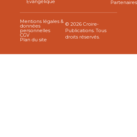
Évangélique
Partenaire
Mentions légales &
© 2026 Croire-
données
personnelles
Publications. Tous
CGV
droits réservés.
Plan du site