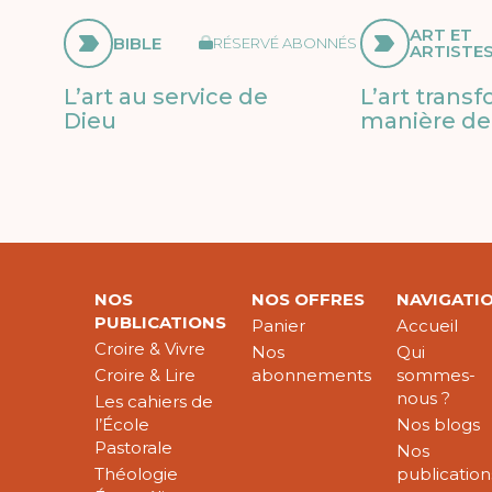
ART ET
BIBLE
RÉSERVÉ ABONNÉS
ARTISTE
L’art au service de
L’art trans
Dieu
manière de 
NOS
NOS OFFRES
NAVIGATI
PUBLICATIONS
Panier
Accueil
Croire & Vivre
Nos
Qui
Croire & Lire
abonnements
sommes-
nous ?
Les cahiers de
l’École
Nos blogs
Pastorale
Nos
Théologie
publication