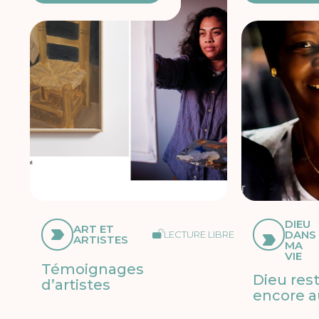
DIEU
ART ET
DANS
LECTURE LIBRE
ARTISTES
MA
VIE
Témoignages
Dieu res
d’artistes
encore a