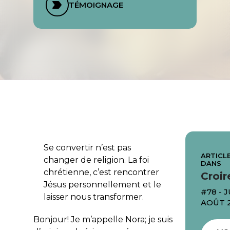
TÉMOIGNAGE
Se convertir n’est pas
ARTICLE
changer de religion. La foi
DANS
chrétienne, c’est rencontrer
Croir
Jésus personnellement et le
#78 - J
laisser nous transformer.
AOÛT 
Bonjour! Je m’appelle Nora; je suis