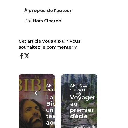
À propos de l'auteur
Par
Nora Cloarec
Cet article vous a plu ? Vous
souhaitez le commenter ?
ARTICLE
ARTICLE
PRÉCÉDENT
SUIVANT
La
Voyager
Bible,
au
un
premier
texte
siècle
accessible
LECTURE