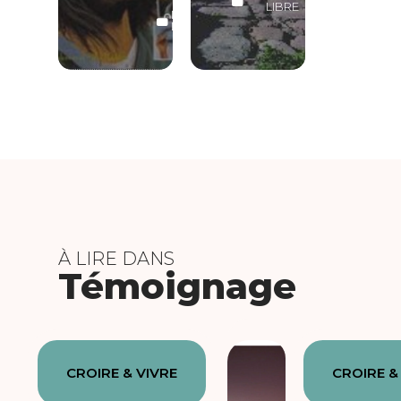
LIBRE
LECTURE
LIBRE
À LIRE DANS
Témoignage
CROIRE & VIVRE
CROIRE &