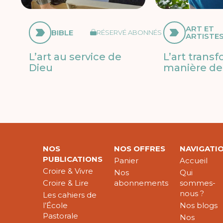
ART ET
BIBLE
RÉSERVÉ ABONNÉS
ARTISTE
L’art au service de
L’art trans
Dieu
manière de 
NOS
NOS OFFRES
NAVIGATI
PUBLICATIONS
Panier
Accueil
Croire & Vivre
Nos
Qui
Croire & Lire
abonnements
sommes-
nous ?
Les cahiers de
l’École
Nos blogs
Pastorale
Nos