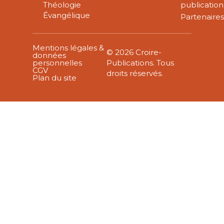
Théologie
publication
Évangélique
Partenaire
Mentions légales &
© 2026 Croire-
données
personnelles
Publications. Tous
CGV
droits réservés.
Plan du site