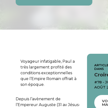
Voyageur infatigable, Paul a
ARTICLE
très largement profité des
DANS
conditions exceptionnelles
Croir
que l’Empire Romain offrait à
#78 - J
son époque.
AOÛT 
Depuis l’avènement de
VO
MA
l’Empereur Auguste (31 av Jésus-