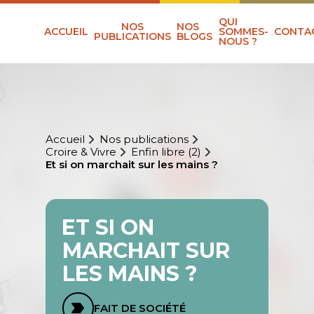
QUI
NOS
NOS
ACCUEIL
SOMMES-
CONTA
PUBLICATIONS
BLOGS
NOUS ?
Accueil
Nos publications
Croire & Vivre
Enfin libre (2)
Et si on marchait sur les mains ?
ET SI ON
MARCHAIT SUR
LES MAINS ?
FAIT DE SOCIÉTÉ