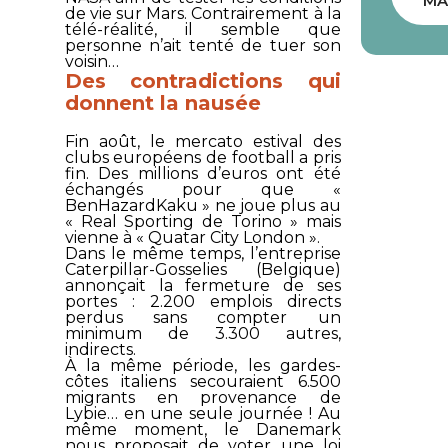
MA
de vie sur Mars. Contrairement à la
télé-réalité, il semble que
personne n’ait tenté de tuer son
voisin…
Des contradictions qui
donnent la nausée
Fin août, le mercato estival des
clubs européens de football a pris
fin. Des millions d’euros ont été
échangés pour que «
BenHazardKaku » ne joue plus au
« Real Sporting de Torino » mais
vienne à « Quatar City London ».
Dans le même temps, l’entreprise
Caterpillar-Gosselies
(Belgique)
annonçait la fermeture de ses
portes : 2.200 emplois directs
perdus sans compter un
minimum de 3.300 autres,
indirects.
À la même période, les gardes-
côtes italiens secouraient 6.500
migrants en provenance de
Lybie… en une seule journée ! Au
même moment, le Danemark
nous proposait de voter une loi