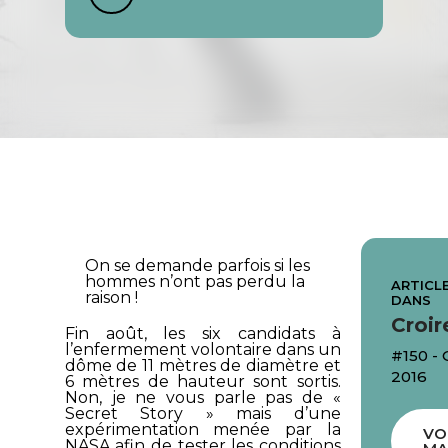
On se demande parfois si les
hommes n’ont pas perdu la
ARTICLE
raison !
DANS
Croir
Fin août, les six candidats à
l’enfermement volontaire dans un
#150 -
dôme de 11 mètres de diamètre et
2016
6 mètres de hauteur sont sortis.
Non, je ne vous parle pas de «
Secret Story » mais d’une
expérimentation menée par la
VO
NASA afin de tester les conditions