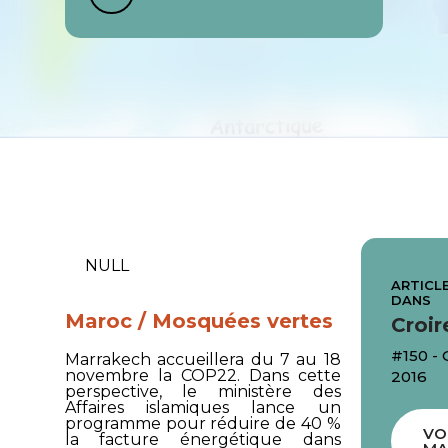
NULL
ARTICLE
DANS
Maroc / Mosquées vertes
Croir
#150 -
Marrakech accueillera du 7 au 18
novembre la COP22. Dans cette
2016
perspective, le ministère des
Affaires islamiques lance un
programme pour réduire de 40 %
VO
la facture énergétique dans