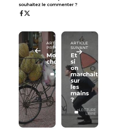
souhaitez le commenter ?
ARTICLE
ARTICLE
PRÉCÉDENT
SUIVANT
Mon
Et
choix
si
on
LECTURE
marchait
LIBRE
sur
les
mains
?
LECTURE
LIBRE