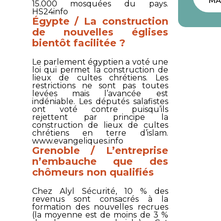
MA
15.000 mosquées du pays.
HS24info
Égypte / La construction
de nouvelles églises
bientôt facilitée ?
Le parlement égyptien a voté une
loi qui permet la construction de
lieux de cultes chrétiens. Les
restrictions ne sont pas toutes
levées mais l’avancée est
indéniable. Les députés salafistes
ont voté contre puisqu’ils
rejettent par principe la
construction de lieux de cultes
chrétiens en terre d’islam.
www.evangeliques.info
Grenoble / L’entreprise
n’embauche que des
chômeurs non qualifiés
Chez
Alyl Sécurité
, 10 % des
revenus sont consacrés à la
formation des nouvelles recrues
(la moyenne est de moins de 3 %