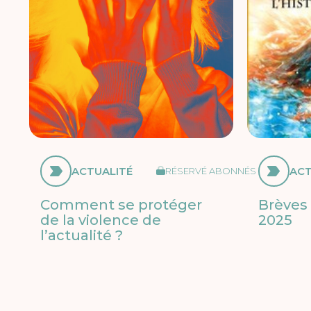
ACTUALITÉ
ACT
RÉSERVÉ ABONNÉS
Comment se protéger
Brèves 
de la violence de
2025
l’actualité ?