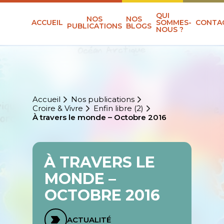
QUI
NOS
NOS
ACCUEIL
SOMMES-
CONTA
PUBLICATIONS
BLOGS
NOUS ?
Accueil
Nos publications
Croire & Vivre
Enfin libre (2)
À travers le monde – Octobre 2016
À TRAVERS LE
MONDE –
OCTOBRE 2016
ACTUALITÉ