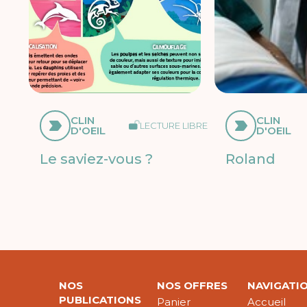
CLIN
CLIN
LECTURE LIBRE
D'OEIL
D'OEIL
Le saviez-vous ?
Roland
NOS
NOS OFFRES
NAVIGATI
PUBLICATIONS
Panier
Accueil