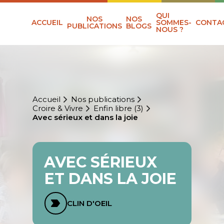
QUI
NOS
NOS
ACCUEIL
SOMMES-
CONTA
PUBLICATIONS
BLOGS
NOUS ?
Accueil
Nos publications
Croire & Vivre
Enfin libre (3)
Avec sérieux et dans la joie
AVEC SÉRIEUX
ET DANS LA JOIE
CLIN D'OEIL