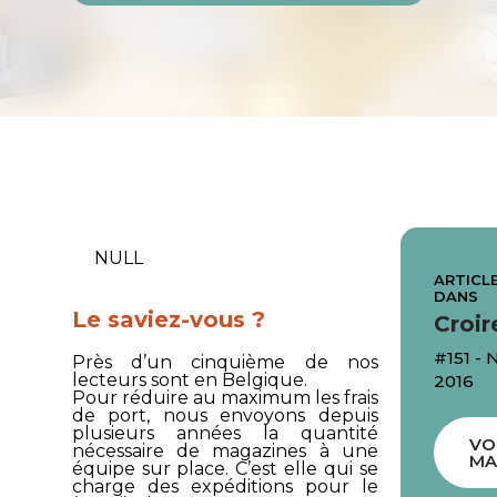
NULL
ARTICLE
DANS
Le saviez-vous ?
Croir
#151 -
Près d’un cinquième de nos
lecteurs sont en Belgique.
2016
Pour réduire au maximum les frais
de port, nous envoyons depuis
plusieurs années la quantité
VO
nécessaire de magazines à une
MA
équipe sur place. C’est elle qui se
charge des expéditions pour le