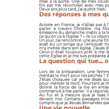
mise à la porte. Une de mes cousine
fini par me réconcilier avec mes 
Deux ans plus tard, j’ai quitté Haïti.
Des réponses à mes q
Arrivée en France, je n’allais pas 
parler à travers Christèle, ma fil
émissions du dimanche matin à la 
ce qu’on va à l’église ? » Je lui rép
Un jour, j’ai rencontré une jeune fill
avait eu un songe qui l’envoyait m
m’a invitée dans son église. J’avais
Celui-ci était toujours prêt à me 
cette Église et je me suis préparée 
La question qui tue… o
Lors de la préparation, une fem
méritais la mort pour tes péchés ?
J’étais choquée car je me disais que
pour mériter la mort. Pourtant je me 
donné la force de la lire en entie
commencé à me parler. Il a répondu
Au fur et à mesure que je lisais l
devant moi. Certains passages m’o
compris que je devais demander pa
Une vie nouvelle