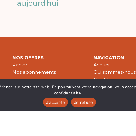
aujourd’hui
NOS OFFRES
NAVIGATION
Panier
Accueil
Nos abonnements
Qui sommes-nous
le
Nos blogs
Nos publications
érience sur notre site web. En poursuivant votre navigation, vous accep
confidentialité.
Partenaires
J'accepte
Je refuse
es & données personnelles
© 2026 Croire-Publications. Tous 