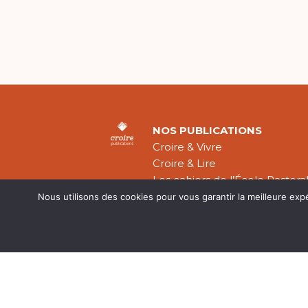
NOS PUBLICATIONS
Croire & Vivre
Croire & Lire
Les cahiers de l’École Pastora
Théologie Évangélique
Nous utilisons des cookies pour vous garantir la meilleure exp
Mentions légal
CGV
Plan du site