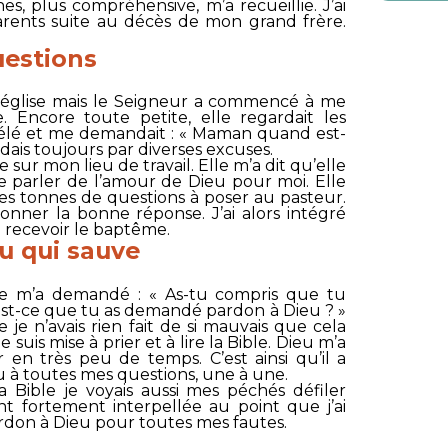
s, plus compréhensive, m’a recueillie. J’ai
parents suite au décès de mon grand frère.
uestions
à l’église mais le Seigneur a commencé à me
le. Encore toute petite, elle regardait les
télé et me demandait : « Maman quand est-
ondais toujours par diverses excuses.
e sur mon lieu de travail. Elle m’a dit qu’elle
e parler de l’amour de Dieu pour moi. Elle
 des tonnes de questions à poser au pasteur.
donner la bonne réponse. J’ai alors intégré
à recevoir le baptême.
u qui sauve
me m’a demandé : « As-tu compris que tu
 Est-ce que tu as demandé pardon à Dieu ? »
 je n’avais rien fait de si mauvais que cela
suis mise à prier et à lire la Bible. Dieu m’a
r en très peu de temps. C’est ainsi qu’il a
 à toutes mes questions, une à une.
a Bible je voyais aussi mes péchés défiler
nt fortement interpellée au point que j’ai
rdon à Dieu pour toutes mes fautes.