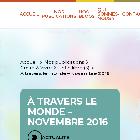
QUI
NOS
NOS
ACCUEIL
SOMMES-
CONTA
PUBLICATIONS
BLOGS
NOUS ?
Accueil
Nos publications
Croire & Vivre
Enfin libre (3)
À travers le monde – Novembre 2016
À TRAVERS LE
MONDE –
NOVEMBRE 2016
ACTUALITÉ