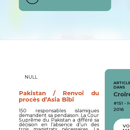
NULL
ARTICLE
DANS
Pakistan / Renvoi du
Croir
procès d’Asia Bibi
#151 -
2016
150 responsables islamiques
demandent sa pendaison. La Cour
Suprême du Pakistan a différé sa
décision en l’absence d’un des
VO
trois magistrats nécessaires. La