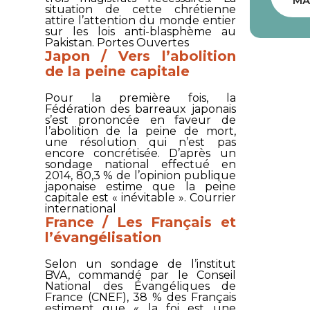
MA
situation de cette chrétienne
attire l’attention du monde entier
sur les lois anti-blasphème au
Pakistan.
Portes Ouvertes
Japon / Vers l’abolition
de la peine capitale
Pour la première fois, la
Fédération des barreaux japonais
s’est prononcée en faveur de
l’abolition de la peine de mort,
une résolution qui n’est pas
encore concrétisée. D’après un
sondage national effectué en
2014, 80,3 % de l’opinion publique
japonaise estime que la peine
capitale est « inévitable ».
Courrier
international
France / Les Français et
l’évangélisation
Selon un sondage de l’institut
BVA, commandé par le Conseil
National des Évangéliques de
France (CNEF), 38 % des Français
estiment que « la foi est une