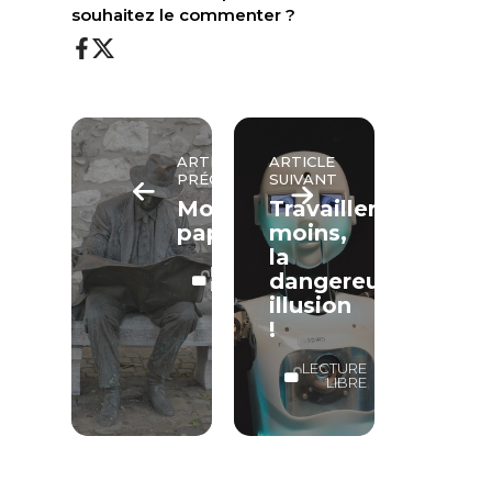
souhaitez le commenter ?
ARTICLE
ARTICLE
PRÉCÉDENT
SUIVANT
Mon
Travailler
papa
moins,
la
LECTURE
dangereuse
LIBRE
illusion
!
LECTURE
LIBRE