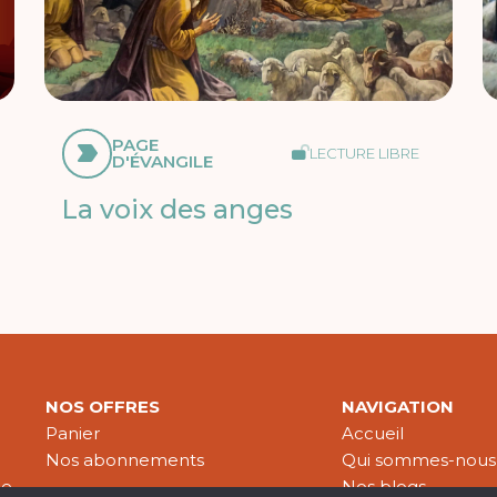
PAGE
LECTURE LIBRE
D'ÉVANGILE
La voix des anges
NOS OFFRES
NAVIGATION
Panier
Accueil
Nos abonnements
Qui sommes-nous
le
Nos blogs