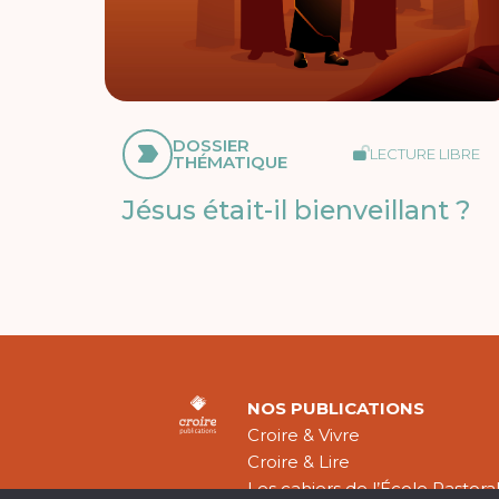
DOSSIER
LECTURE LIBRE
THÉMATIQUE
Jésus était-il bienveillant ?
NOS PUBLICATIONS
Croire & Vivre
Croire & Lire
Les cahiers de l’École Pastora