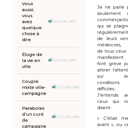
Vous
Je ne parle 
aussi,
seulement 
vous
commerçants
avez
LECTURE LIBRE
qui se plaign
quelque
régulièremen
chose à
de leurs ven
dire
médiocres,
de tous ceux 
Éloge de
manifestent
la vie en
LECTURE LIBRE
font grève p
ville
attirer l’atten
sur leu
Couple
conditions
mixte ville-
LECTURE LIBRE
difficiles.
campagne
J’entends au
ceux qui n
disent :
Paraboles
d’un curé
LECTURE LIBRE
« C’était mi
de
avant », ou c
campagne