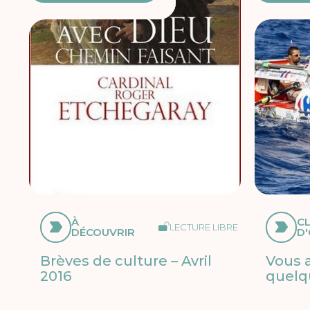
À
CL
LECTURE LIBRE
DÉCOUVRIR
D'
Brèves de culture – Avril
Vous a
2016
quelq