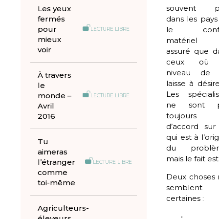
souvent p
Les yeux
fermés
dans les pays
pour
le confo
LECTURE LIBRE
mieux
matériel 
voir
assuré que d
ceux où 
niveau de 
À travers
laisse à désir
le
Les spécialis
monde –
LECTURE LIBRE
ne sont p
Avril
toujours
2016
d’accord sur
qui est à l’ori
Tu
du problè
aimeras
mais le fait est
l’étranger
LECTURE LIBRE
comme
Deux choses
toi-même
semblent
certaines :
Agriculteurs-
• l
éleveurs