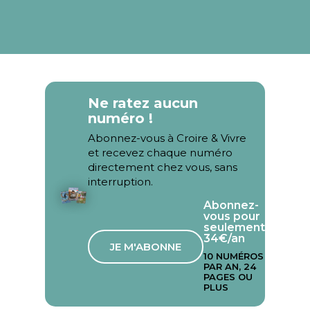
Ne ratez aucun
numéro !
Abonnez-vous à Croire & Vivre
et recevez chaque numéro
directement chez vous, sans
interruption.
Abonnez-
vous pour
seulement
34€/an
JE M'ABONNE
10 NUMÉROS
PAR AN, 24
PAGES OU
PLUS