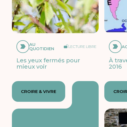
AU
A
LECTURE LIBRE
QUOTIDIEN
Les yeux fermés pour
À trav
mieux voir
2016
CROIRE & VIVRE
CROIR