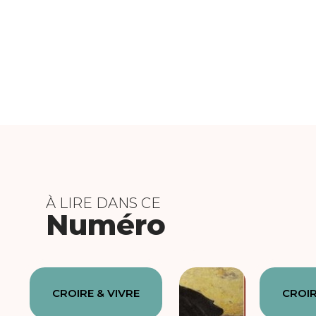
À LIRE DANS CE
Numéro
CROIRE & VIVRE
CROIR