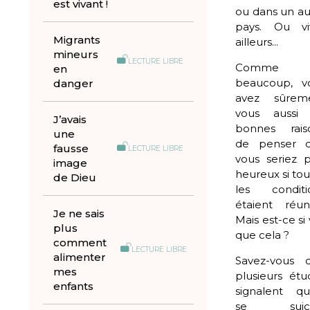
est vivant !
ou dans un au
pays. Ou vi
Migrants
ailleurs...
mineurs
LECTURE LIBRE
Comme
en
beaucoup, v
danger
avez sûrem
vous aussi
J’avais
bonnes rais
une
de penser 
fausse
LECTURE LIBRE
vous seriez p
image
heureux si to
de Dieu
les conditi
étaient réuni
Je ne sais
Mais est-ce si 
plus
que cela ?
comment
LECTURE LIBRE
alimenter
Savez-vous 
mes
plusieurs étu
enfants
signalent qu
se suici