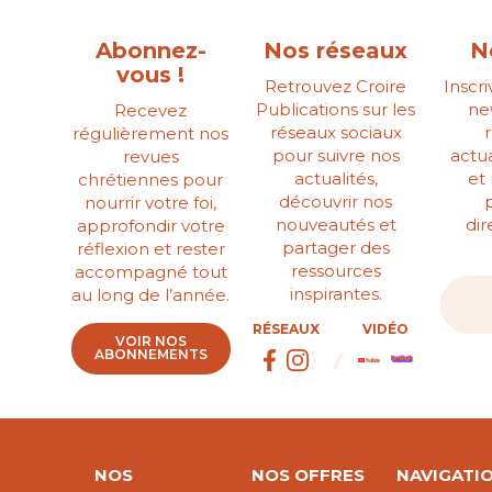
Abonnez-
Nos réseaux
N
vous !
Retrouvez Croire
Inscr
Publications sur les
ne
Recevez
réseaux sociaux
régulièrement nos
pour suivre nos
actua
revues
actualités,
et
chrétiennes pour
découvrir nos
nourrir votre foi,
nouveautés et
di
approfondir votre
partager des
réflexion et rester
ressources
accompagné tout
inspirantes.
au long de l’année.
RÉSEAUX
VIDÉO
VOIR NOS
ABONNEMENTS
NOS
NOS OFFRES
NAVIGATI