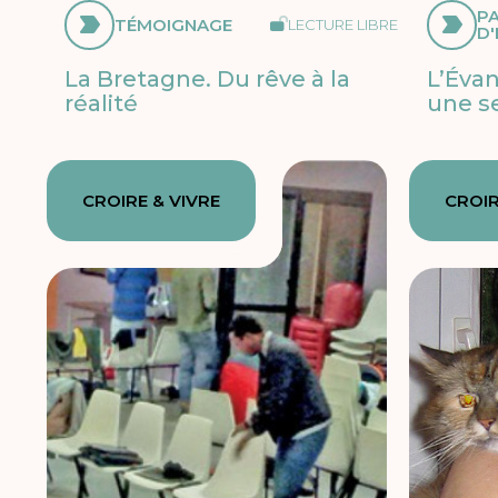
P
TÉMOIGNAGE
LECTURE LIBRE
D'
La Bretagne. Du rêve à la
L’Éva
réalité
une 
CROIRE & VIVRE
CROIR