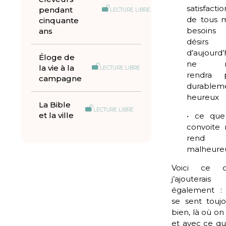
satisfactio
pendant
LECTURE LIBRE
de tous 
cinquante
besoins
ans
désirs
d’aujourd’
Éloge de
ne 
la vie à la
LECTURE LIBRE
rendra 
campagne
durablem
heureux
La Bible
LECTURE LIBRE
et la ville
• ce que
convoite
rend
malheure
Voici ce 
j’ajouterais
également :
se sent toujo
bien, là où on
et avec ce qu