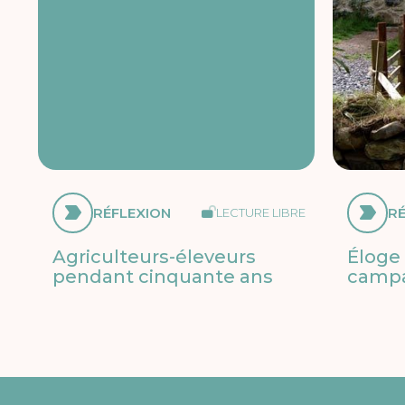
RÉFLEXION
R
LECTURE LIBRE
Agriculteurs-éleveurs
Éloge 
pendant cinquante ans
camp