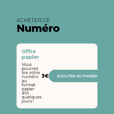
ACHETER CE
Numéro
Offre
papier
Vous
pourrez
lire votre
3€
AJOUTER AU PANIER
numéro
au
format
papier
d'ici
quelques
jours !