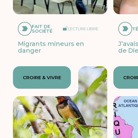
FAIT DE
T
LECTURE LIBRE
SOCIÉTÉ
Migrants mineurs en
J’ava
danger
de Di
CROIRE & VIVRE
CROIR