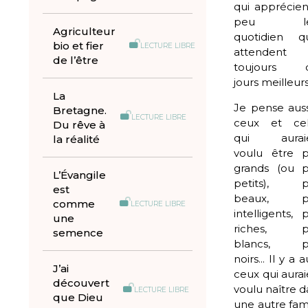
qui apprécien
peu le
Agriculteur
quotidien qu’
bio et fier
LECTURE LIBRE
attendent
de l’être
toujours 
jours meilleurs
La
Je pense auss
Bretagne.
LECTURE LIBRE
ceux et cel
Du rêve à
qui aurai
la réalité
voulu être p
grands (ou p
L’Évangile
petits), p
est
beaux, pl
comme
LECTURE LIBRE
intelligents, 
une
riches, p
semence
blancs, p
noirs... Il y a a
J’ai
ceux qui aura
découvert
voulu naître 
LECTURE LIBRE
que Dieu
une autre fam