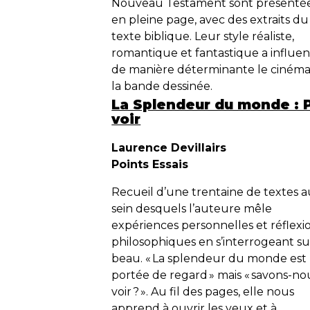
Nouveau Testament sont présenté
en pleine page, avec des extraits du
texte biblique. Leur style réaliste,
romantique et fantastique a influe
de manière déterminante le cinéma
la bande dessinée.
La Splendeur du monde : 
voir
Laurence Devillairs
Points Essais
Recueil d’une trentaine de textes 
sein desquels l’auteure mêle
expériences personnelles et réflexi
philosophiques en s’interrogeant su
beau. « La splendeur du monde est l
portée de regard » mais « savons-no
voir ? ». Au fil des pages, elle nous
apprend à ouvrir les yeux et à