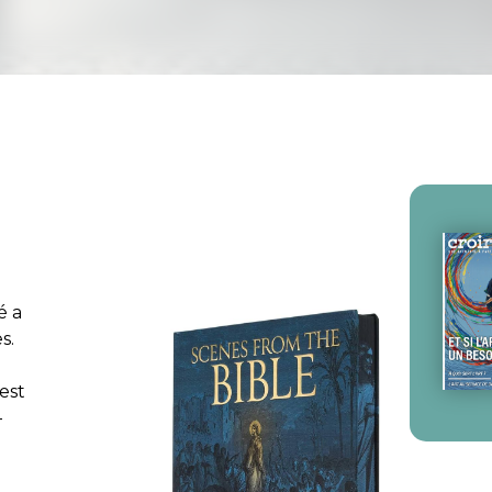
é a
s.
est
-