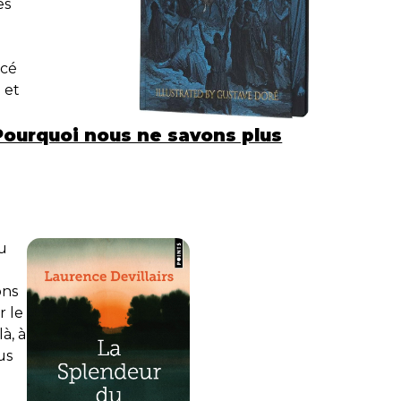
es
ncé
 et
Pourquoi nous ne savons plus
au
ons
r le
à, à
us