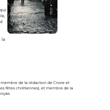
 qui
le,
né
 la
, membre de la rédaction de Croire et
es fêtes chrétiennes
), et membre de la
nçais.