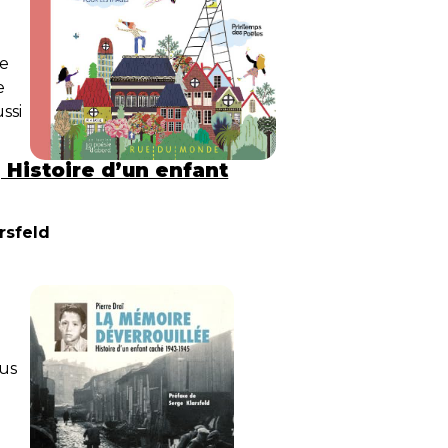
e
me
e
ssi
 Histoire d’un enfant
rsfeld
à
lus