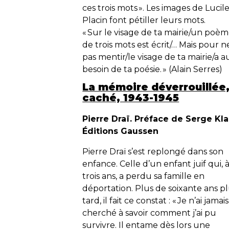
ces trois mots ». Les images de Lucil
Placin font pétiller leurs mots.
« Sur le visage de ta mairie/un poè
de trois mots est écrit/… Mais pour n
pas mentir/le visage de ta mairie/a au
besoin de ta poésie. » (Alain Serres)
La mémoire déverrouillée,
caché, 1943-1945
Pierre Draï. Préface de Serge Kla
Éditions Gaussen
Pierre Draï s’est replongé dans son
enfance. Celle d’un enfant juif qui, 
trois ans, a perdu sa famille en
déportation. Plus de soixante ans p
tard, il fait ce constat : «
Je n’ai jamais
cherché à savoir comment j’ai pu
survivre.
Il entame dès lors une