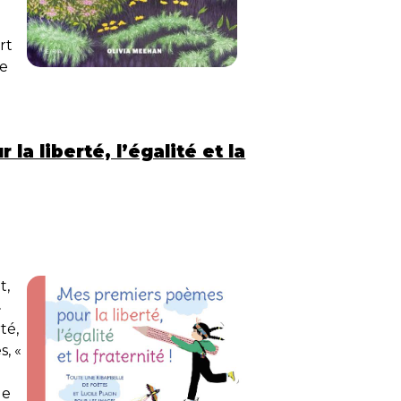
rt
de
a liberté, l’égalité et la
t,
»
té,
s, «
de