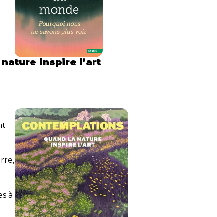
ature inspire l’art
nt
rre,
es à