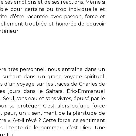
e ses émotions et de ses réactions. Même si
ble pour certains ou trop individuelle et
rite d’être racontée avec passion, force et
onnellement troublée et honorée de pouvoir
ntérieur.
vre très personnel, nous entraîne dans un
 surtout dans un grand voyage spirituel.
rs d’un voyage sur les traces de Charles de
es jours dans le Sahara, Éric-Emmanuel
Seul, sans eau et sans vivres, épuisé par le
pour se protéger. C’est alors qu’une force
 et peur, un « sentiment de la plénitude de
e ». A-t-il rêvé ? Cette force, ce sentiment
is il tente de le nommer : c’est Dieu. Une
r lui.