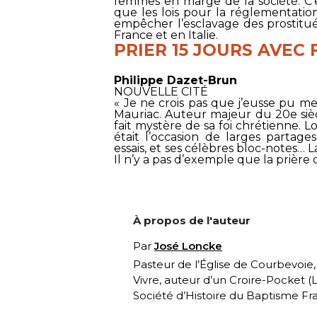
femmes en marge de la société. C’
que les lois pour la réglementati
empêcher l’esclavage des prostitu
France et en Italie.
PRIER 15 JOURS AVEC
Philippe Dazet-Brun
NOUVELLE CITÉ
« Je ne crois pas que j’eusse pu me 
Mauriac. Auteur majeur du 20e siècle
fait mystère de sa foi chrétienne. L
était l’occasion de larges partage
essais, et ses célèbres bloc-notes… La
Il n’y a pas d’exemple que la prière
À propos de l'auteur
Par
José Loncke
Pasteur de l’Église de Courbevoie
Vivre, auteur d’un Croire-Pocket (
L
Société d’Histoire du Baptisme Fra