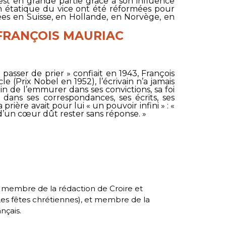
est en grande partie grâce à son influence
on étatique du vice ont été réformées pour
ées en Suisse, en Hollande, en Norvège, en
 FRANÇOIS MAURIAC
passer de prier » confiait en 1943, François
 (Prix Nobel en 1952), l’écrivain n’a jamais
oin de l’emmurer dans ses convictions, sa foi
s dans ses correspondances, ses écrits, ses
 prière avait pour lui « un pouvoir infini » : «
 d’un cœur dût rester sans réponse. »
, membre de la rédaction de Croire et
es fêtes chrétiennes
), et membre de la
nçais.