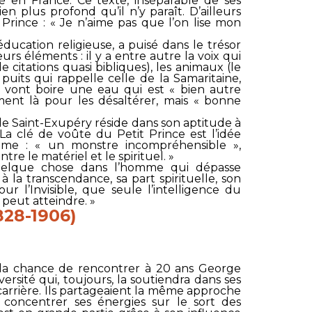
sé en France. Ce texte, inséparable de ses
en plus profond qu’il n’y paraît. D’ailleurs
 Prince
: « Je n’aime pas que l’on lise mon
ducation religieuse, a puisé dans le trésor
rs éléments : il y a entre autre la voix qui
 citations quasi bibliques), les animaux (le
puits qui rappelle celle de la Samaritaine,
ce vont boire une eau qui est « bien autre
ent là pour les désaltérer, mais « bonne
e de Saint-Exupéry réside dans son aptitude à
e… La clé de voûte du Petit Prince est l’idée
omme : « un monstre incompréhensible »,
ntre le matériel et le spirituel. »
quelque chose dans l’homme qui dépasse
à la transcendance, sa part spirituelle, son
r l’Invisible, que seule l’intelligence du
 peut atteindre. »
28-1906)
la chance de rencontrer à 20 ans George
ersité qui, toujours, la soutiendra dans ses
arrière. Ils partageaient la même approche
 concentrer ses énergies sur le sort des