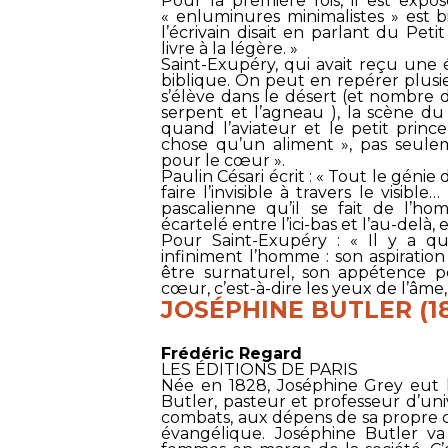
Pour la première fois, il est expo
« enluminures minimalistes » est bi
l’écrivain disait en parlant du
Petit
livre à la légère. »
Saint-Exupéry, qui avait reçu une é
biblique. On peut en repérer plusieu
s’élève dans le désert (et nombre de
serpent et l’agneau ), la scène du 
quand l’aviateur et le petit prin
chose qu’un aliment », pas seulem
pour le cœur ».
Paulin Césari écrit : « Tout le géni
faire l’invisible à travers le visibl
pascalienne qu’il se fait de l’h
écartelé entre l’ici-bas et l’au-delà, e
Pour Saint-Exupéry : « Il y a 
infiniment l’homme : son aspiration 
être surnaturel, son appétence pou
cœur, c’est-à-dire les yeux de l’âme,
JOSÉPHINE BUTLER (18
Frédéric Regard
LES ÉDITIONS DE PARIS
Née en 1828, Joséphine Grey eut 
Butler, pasteur et professeur d’univ
combats, aux dépens de sa propre c
évangélique. Joséphine Butler va