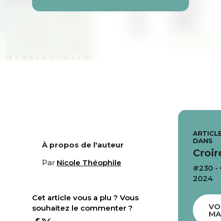
ARTICLE
DANS
À propos de l'auteur
Croir
Par
Nicole Théophile
#230 
2024
Cet article vous a plu ? Vous
VO
souhaitez le commenter ?
MA