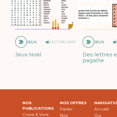
JEUX
JEUX
LECTURE LIBRE
Jeux Noël
Des lettres 
pagaille
NOS
NOS OFFRES
NAVIGATI
PUBLICATIONS
Panier
Accueil
Croire & Vivre
Nos
Qui