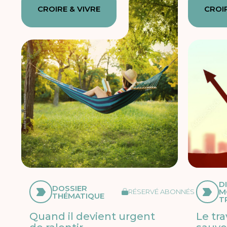
CROIRE & VIVRE
CROIR
D
DOSSIER
M
RÉSERVÉ ABONNÉS
THÉMATIQUE
T
Quand il devient urgent
Le tra