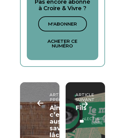
Pas encore abonné
à Croire & Vivre ?
M'ABONNER
ACHETER CE
NUMÉRO
ARTICLE
ARTICLE
PRÉCÉDENT
SUIVANT
Aimer,
Fils
c’est
LECTURE
aussi
LIBRE
savoir
lâcher