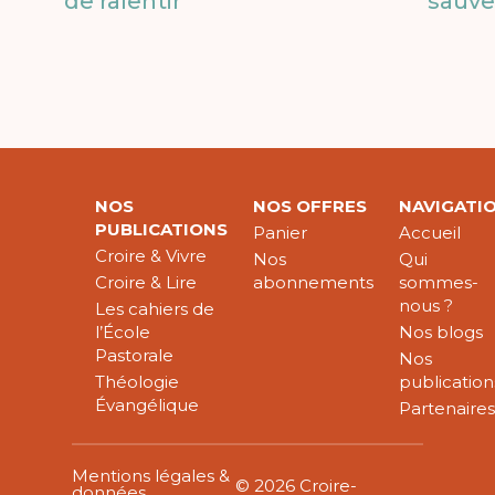
de ralentir
sauver
NOS
NOS OFFRES
NAVIGATI
PUBLICATIONS
Panier
Accueil
Croire & Vivre
Nos
Qui
Croire & Lire
abonnements
sommes-
nous ?
Les cahiers de
l’École
Nos blogs
Pastorale
Nos
Théologie
publication
Évangélique
Partenaire
Mentions légales &
© 2026 Croire-
données