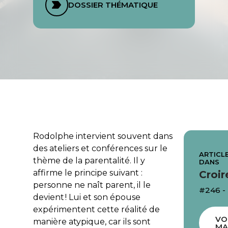
DOSSIER THÉMATIQUE
Rodolphe intervient souvent dans
des ateliers et conférences sur le
ARTICLE
thème de la parentalité. Il y
DANS
affirme le principe suivant :
Croir
personne ne naît parent, il le
#246 -
devient ! Lui et son épouse
expérimentent cette réalité de
VO
manière atypique, car ils sont
MA