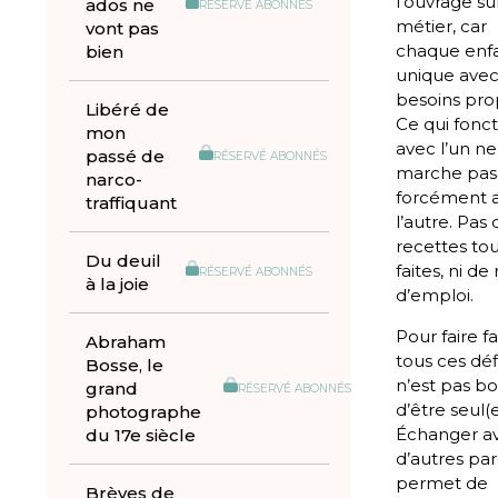
l’ouvrage su
ados ne
RÉSERVÉ ABONNÉS
métier, car
vont pas
chaque enfa
bien
unique avec
besoins pro
Libéré de
Ce qui fonc
mon
avec l’un ne
passé de
RÉSERVÉ ABONNÉS
marche pas
narco-
forcément 
traffiquant
l’autre. Pas
recettes to
Du deuil
faites, ni d
RÉSERVÉ ABONNÉS
à la joie
d’emploi.
Pour faire f
Abraham
tous ces défis
Bosse, le
n’est pas b
grand
RÉSERVÉ ABONNÉS
d’être seul(e
photographe
Échanger a
du 17e siècle
d’autres pa
permet de
Brèves de