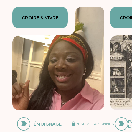
CROIRE & VIVRE
CROI
P
TÉMOIGNAGE
RÉSERVÉ ABONNÉS
D