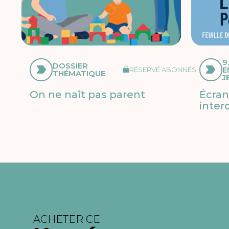
9.
DOSSIER
E
RÉSERVÉ ABONNÉS
THÉMATIQUE
J
On ne naît pas parent
Écran
inter
ACHETER CE