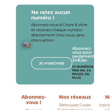
Ne ratez aucun
numéro !
Abonnez-vous à Croire & Vivre
et recevez chaque numéro
directement chez vous, sans
interruption.
Abonnez-
vous pour
seulement
34€/an
JE M'ABONNE
10 NUMÉROS
PAR AN, 24
PAGES OU
PLUS
Abonnez-
Nos réseaux
N
vous !
Retrouvez Croire
Inscr