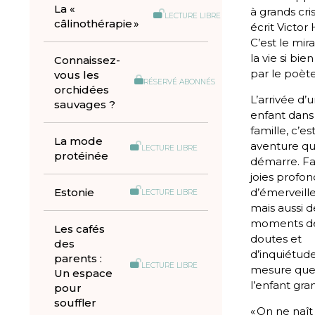
La «
à grands cris.
LECTURE LIBRE
câlinothérapie »
écrit Victor
C’est le mir
la vie si bie
Connaissez-
par le poète
vous les
RÉSERVÉ ABONNÉS
orchidées
L’arrivée d’
sauvages ?
enfant dans
famille, c’es
La mode
aventure qu
LECTURE LIBRE
protéinée
démarre. Fa
joies profon
Estonie
d’émerveill
LECTURE LIBRE
mais aussi d
moments d
Les cafés
doutes et
des
d’inquiétud
parents :
LECTURE LIBRE
mesure qu
Un espace
l’enfant gran
pour
souffler
« On ne naît