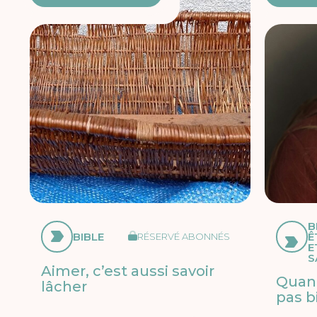
B
BIBLE
Ê
RÉSERVÉ ABONNÉS
E
S
Aimer, c’est aussi savoir
Quand
lâcher
pas b