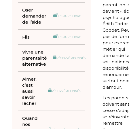
parent, on l
Oser
devient », écr
demander
LECTURE LIBRE
psychologu
de l’aide
Édith Tartar
Goddet. Pe
pas de form
Fils
LECTURE LIBRE
pour exerce
métier qui
Vivre une
demande ta
parentalité
RÉSERVÉ ABONNÉS
soi : patienc
alternative
disponibilité
renoncemen
Aimer,
surtout be
c’est
d’amour.
aussi
RÉSERVÉ ABONNÉS
savoir
Les parents
lâcher
doivent san
cesse s’adap
se réinvente
Quand
remettre
nos