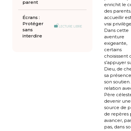
parent
enrichit le 
des parents
Écrans :
accueillir es
Protéger
vrai privilège
LECTURE LIBRE
sans
Dans cette
interdire
aventure
exigeante,
certains
choisissent 
s’appuyer s
Dieu, de ch
sa présence
son soutien.
relation ave
Père célest
devenir une
source de p
de repères 
avancer, pa
pas, dans so