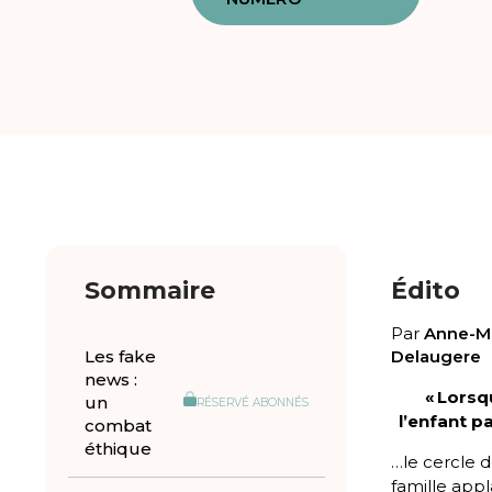
Sommaire
Édito
Par
Anne-M
Les fake
Delaugere
news :
« Lorsq
un
RÉSERVÉ ABONNÉS
l’enfant p
combat
éthique
…le cercle 
famille appl