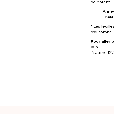
de parent.
Anne
Del
* Les feuille
d’automne
Pour aller 
loin
Psaume 127