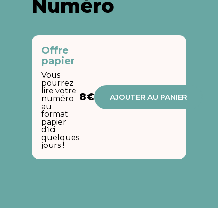
Numéro
Offre
papier
Vous
pourrez
lire votre
8€
AJOUTER AU PANIER
numéro
au
format
papier
d'ici
quelques
jours !