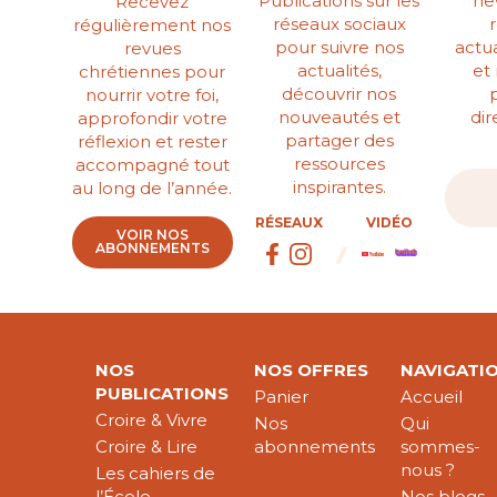
Publications sur les
ne
Recevez
réseaux sociaux
régulièrement nos
pour suivre nos
actua
revues
actualités,
et
chrétiennes pour
découvrir nos
nourrir votre foi,
nouveautés et
di
approfondir votre
partager des
réflexion et rester
ressources
accompagné tout
inspirantes.
au long de l’année.
RÉSEAUX
VIDÉO
VOIR NOS
ABONNEMENTS
NOS
NOS OFFRES
NAVIGATI
PUBLICATIONS
Panier
Accueil
Croire & Vivre
Nos
Qui
Croire & Lire
abonnements
sommes-
nous ?
Les cahiers de
l’École
Nos blogs