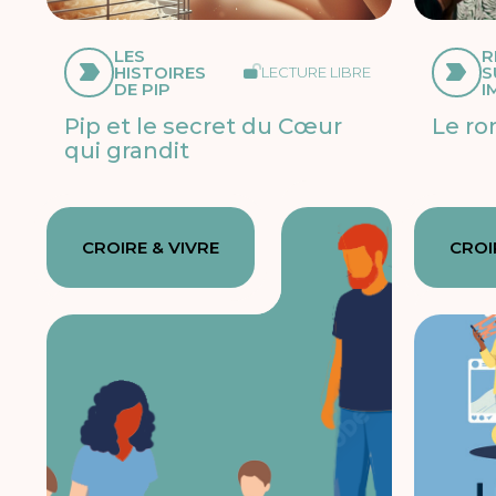
LES
R
HISTOIRES
S
LECTURE LIBRE
DE PIP
I
Pip et le secret du Cœur
Le ro
qui grandit
CROIRE & VIVRE
CROI