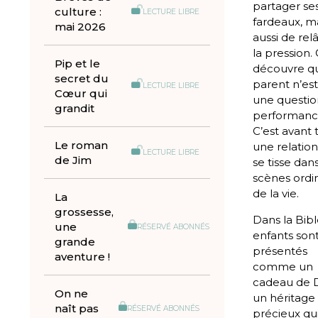
partager se
culture :
LECTURE LIBRE
fardeaux, m
mai 2026
aussi de rel
la pression.
Pip et le
découvre qu
secret du
parent n’es
LECTURE LIBRE
Cœur qui
une questio
grandit
performanc
C’est avant 
Le roman
une relation
LECTURE LIBRE
de Jim
se tisse dans
scènes ordi
de la vie.
La
grossesse,
Dans la Bibl
une
RÉSERVÉ ABONNÉS
enfants son
grande
présentés
aventure !
comme un
cadeau de D
On ne
un héritage
naît pas
RÉSERVÉ ABONNÉS
précieux qu