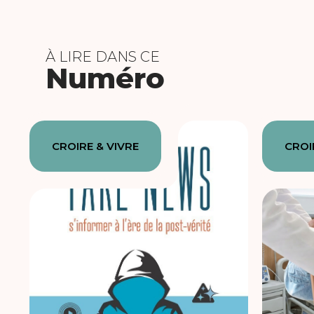
À LIRE DANS CE
Numéro
CROIRE & VIVRE
CROI