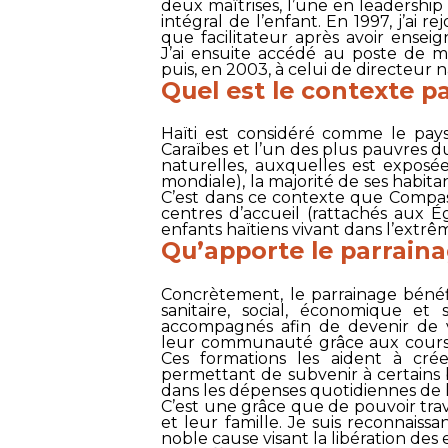
deux maîtrises, l’une en leadershi
intégral de l’enfant. En 1997, j’ai re
que facilitateur après avoir ense
J’ai ensuite accédé au poste de m
puis, en 2003, à celui de directeur n
Quel est le contexte pa
Haïti est considéré comme le pays
Caraïbes et l’un des plus pauvres 
naturelles, auxquelles est exposé
mondiale), la majorité de ses habita
C’est dans ce contexte que
Compas
centres d’accueil (rattachés aux É
enfants haïtiens vivant dans l’extr
Qu’apporte le parrain
Concrètement, le parrainage bénéfic
sanitaire, social, économique et 
accompagnés afin de devenir de v
leur communauté grâce aux cours p
Ces formations les aident à cré
permettant de subvenir à certains 
dans les dépenses quotidiennes de l
C’est une grâce que de pouvoir trava
et leur famille. Je suis reconnaissa
noble cause visant la libération de