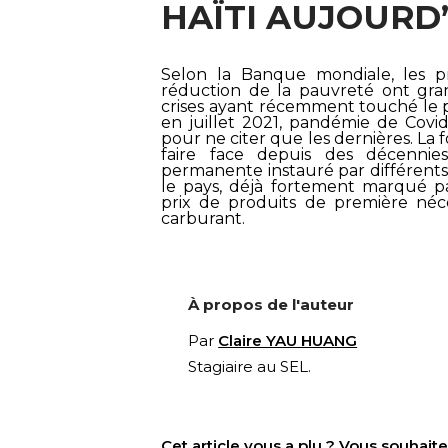
HAÏTI AUJOURD
Selon la
Banque mondiale
, les 
réduction de la pauvreté ont gra
crises ayant récemment touché le p
en juillet 2021, pandémie de Covi
pour ne citer que les dernières. La fo
faire face depuis des décennie
permanente instauré par différents
le pays, déjà fortement marqué pa
prix de produits de première néce
carburant.
À propos de l'auteur
Par
Claire YAU HUANG
Stagiaire au SEL.
Cet article vous a plu ? Vous souhai