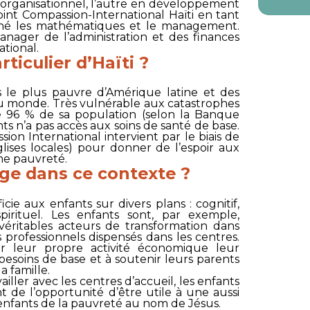
p organisationnel, l’autre en développement
joint
Compassion-International Haïti
en tant
igné les mathématiques et le management.
anager de l’administration et des finances
ational.
rticulier d’Haïti ?
 le plus pauvre d’Amérique latine et des
du monde. Très vulnérable aux catastrophes
e 96 % de sa population (selon la Banque
nts n’a pas accès aux soins de santé de base.
sion International
intervient par le biais de
glises locales) pour donner de l’espoir aux
ême pauvreté.
age dans ce contexte ?
ie aux enfants sur divers plans : cognitif,
spirituel. Les enfants sont, par exemple,
éritables acteurs de transformation dans
rofessionnels dispensés dans les centres.
er leur propre activité économique leur
besoins de base et à soutenir leurs parents
a famille.
iller avec les centres d’accueil, les enfants
nt de l’opportunité d’être utile à une aussi
s enfants de la pauvreté au nom de Jésus.