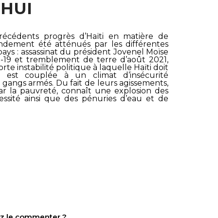
’HUI
précédents progrès d’Haïti en matière de
ndement été atténués par les différentes
ays : assassinat du président Jovenel Moïse
d-19 et tremblement de terre d’août 2021,
rte instabilité politique à laquelle Haïti doit
s est couplée à un climat d’insécurité
 gangs armés. Du fait de leurs agissements,
r la pauvreté, connaît une explosion des
ssité ainsi que des pénuries d’eau et de
tez le commenter ?