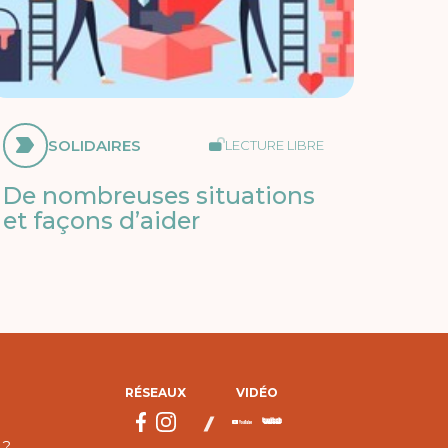
SOLIDAIRES
LECTURE LIBRE
De nombreuses situations
et façons d’aider
RÉSEAUX
VIDÉO
 ?