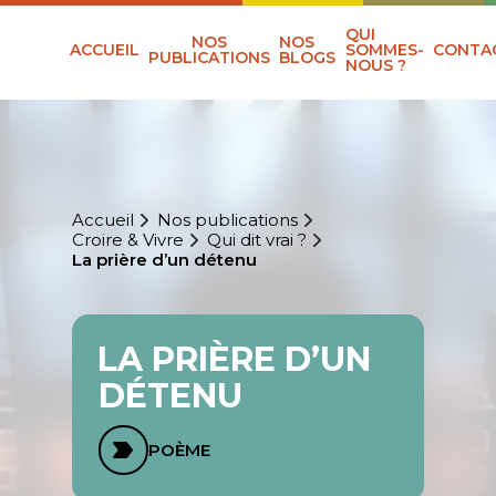
QUI
NOS
NOS
ACCUEIL
SOMMES-
CONTA
PUBLICATIONS
BLOGS
NOUS ?
Accueil
Nos publications
Croire & Vivre
Qui dit vrai ?
La prière d’un détenu
LA PRIÈRE D’UN
DÉTENU
POÈME