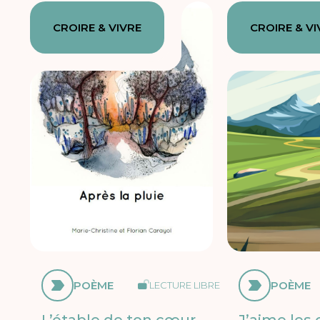
CROIRE & VIVRE
CROIRE & VI
POÈME
POÈME
LECTURE LIBRE
L’étable de ton cœur
J’aime les