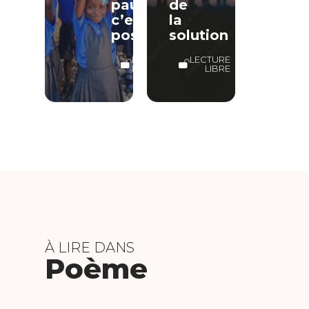
pauvreté,
de
c’est
la
possible
solution
LECTURE
LECTURE
LIBRE
LIBRE
À LIRE DANS
Poème