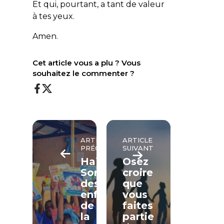
Et qui, pourtant, a tant de valeur
à tes yeux.
Amen.
Cet article vous a plu ? Vous
souhaitez le commenter ?
ARTICLE
ARTICLE
PRÉCÉDENT
SUIVANT
Haïti.
Osez
Sortir
croire
des
que
enfants
vous
de
faites
la
partie