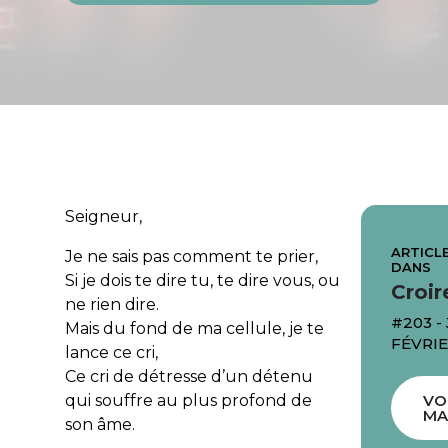
Seigneur,
ARTICLE
Je ne sais pas comment te prier,
DANS
Si je dois te dire tu, te dire vous, ou
Croir
ne rien dire.
#203 -
Mais du fond de ma cellule, je te
FÉVRIE
lance ce cri,
Ce cri de détresse d’un détenu
qui souffre au plus profond de
VO
MA
son âme.