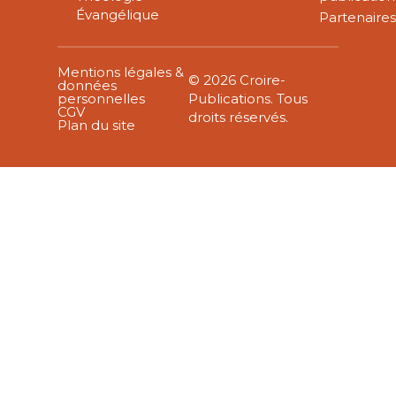
Évangélique
Partenaire
Mentions légales &
© 2026 Croire-
données
personnelles
Publications. Tous
CGV
droits réservés.
Plan du site