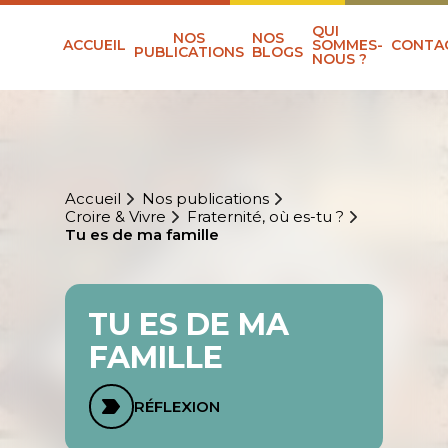
QUI
NOS
NOS
ACCUEIL
SOMMES-
CONTA
PUBLICATIONS
BLOGS
NOUS ?
Accueil
Nos publications
Croire & Vivre
Fraternité, où es-tu ?
Tu es de ma famille
TU ES DE MA
FAMILLE
RÉFLEXION