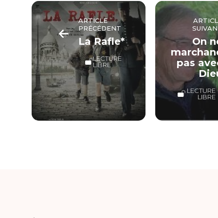
ARTICLE
ARTIC
PRÉCÉDENT
SUIVAN
La Rafle*
On n
marchan
LECTURE
pas ave
LIBRE
Die
LECTURE
LIBRE