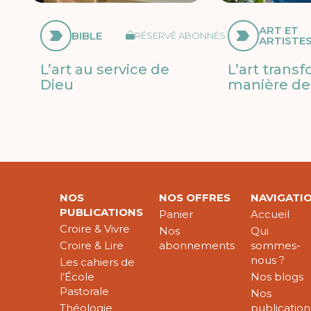
ART ET
BIBLE
RÉSERVÉ ABONNÉS
ARTISTE
L’art au service de
L’art trans
Dieu
manière de 
NOS
NOS OFFRES
NAVIGATI
PUBLICATIONS
Panier
Accueil
Croire & Vivre
Nos
Qui
Croire & Lire
abonnements
sommes-
nous ?
Les cahiers de
l’École
Nos blogs
Pastorale
Nos
Théologie
publication