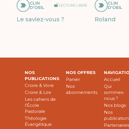
CLIN
CLIN
LECTURE LIBRE
D'OEIL
D'OEIL
Le saviez-vous ?
Roland
NOS
NOS OFFRES
NAVIGATI
PUBLICATIONS
Panier
Accueil
Croire & Vivre
Nos
Qui
Croire & Lire
abonnements
sommes-
nous ?
Les cahiers de
l’École
Nos blogs
Pastorale
Nos
Théologie
publication
Évangélique
Partenaire