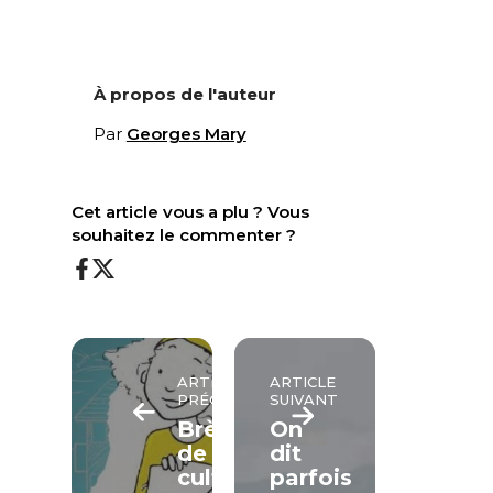
À propos de l'auteur
Par
Georges Mary
Cet article vous a plu ? Vous
souhaitez le commenter ?
ARTICLE
ARTICLE
PRÉCÉDENT
SUIVANT
Brèves
On
de
dit
culture
parfois