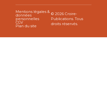
Mentions légales &
© 2026 Croire-
données
personnelles
Publications. Tous
CGV
droits réservés.
Plan du site