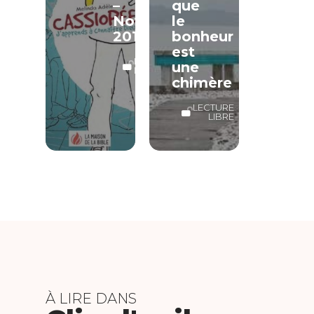
–
que
Novembre
le
2015
bonheur
est
LECTURE
une
LIBRE
chimère
LECTURE
LIBRE
À LIRE DANS