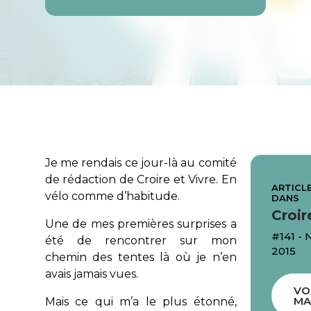
Je me rendais ce jour-là au comité
de rédaction de Croire et Vivre. En
ARTICLE
vélo comme d’habitude.
DANS
Croir
Une de mes premières surprises a
#141 -
été de rencontrer sur mon
2015
chemin des tentes là où je n’en
avais jamais vues.
VO
MA
Mais ce qui m’a le plus étonné,