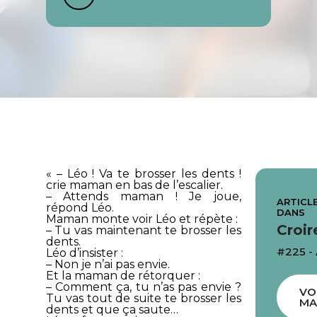
« – Léo ! Va te brosser les dents !
crie maman en bas de l’escalier.
– Attends maman ! Je joue,
ARTICLE
répond Léo.
DANS
Maman monte voir Léo et répète :
Croir
– Tu vas maintenant te brosser les
dents.
#225 -
Léo d’insister :
– Non je n’ai pas envie.
Et la maman de rétorquer :
– Comment ça, tu n’as pas envie ?
VO
Tu vas tout de suite te brosser les
MA
dents et que ça saute…