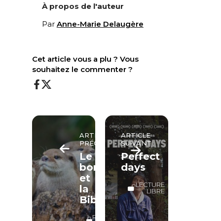
À propos de l'auteur
Par
Anne-Marie Delaugère
Cet article vous a plu ? Vous
souhaitez le commenter ?
ARTICLE
ARTICLE
PRÉCÉDENT
SUIVANT
Le
Perfect
bonheur
days
et
LECTURE
la
LIBRE
Bible
RÉSERVÉ