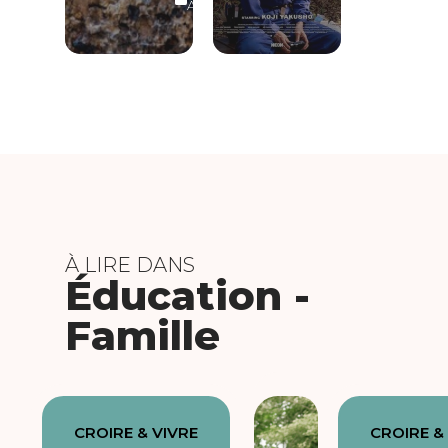
ABONNÉS
À LIRE DANS
Éducation -
Famille
CROIRE & VIVRE
CROIRE &