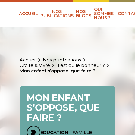
QUI
NOS
NOS
ACCUEIL
SOMMES-
CONTA
PUBLICATIONS
BLOGS
NOUS ?
Accueil
Nos publications
Croire & Vivre
Il est où le bonheur ?
Mon enfant s’oppose, que faire ?
MON ENFANT
S’OPPOSE, QUE
FAIRE ?
ÉDUCATION - FAMILLE