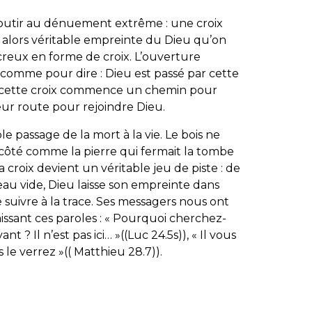
outir au dénuement extrême : une croix
 alors véritable empreinte du Dieu qu’on
 creux en forme de croix. L’ouverture
comme pour dire : Dieu est passé par cette
e cette croix commence un chemin pour
eur route pour rejoindre Dieu.
le passage de la mort à la vie. Le bois ne
e côté comme la pierre qui fermait la tombe
croix devient un véritable jeu de piste : de
eau vide, Dieu laisse son empreinte dans
 suivre à la trace. Ses messagers nous ont
ssant ces paroles : «
Pourquoi cherchez-
nt ? Il n’est pas ici…
»((Luc 24.5s)), «
Il vous
s le verrez
»(( Matthieu 28.7)).