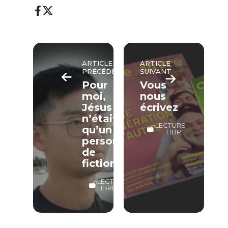
ARTICLE
ARTICLE
PRÉCÉDENT
SUIVANT
Pour
Vous
moi,
nous
Jésus
écrivez
n’était
LECTURE
qu’un
LIBRE
personnage
de
fiction
LECTURE
LIBRE