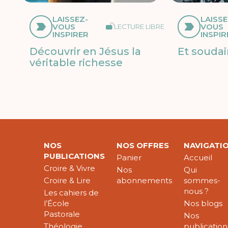
LAISSEZ-
LAISSE
VOUS
VOUS
LECTURE LIBRE
INSPIRER
INSPIR
Découvrir en Jésus la
Et soudai
véritable richesse
NOS
NOS OFFRES
NAVIGATI
PUBLICATIONS
Panier
Accueil
Croire & Vivre
Nos
Qui
Croire & Lire
abonnements
sommes-
nous ?
Les cahiers de
l’École
Nos blogs
Pastorale
Nos
Théologie
publication