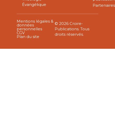
Évangélique
Partenaire
Mentions légales &
© 2026 Croire-
données
personnelles
Publications. Tous
CGV
droits réservés.
Plan du site