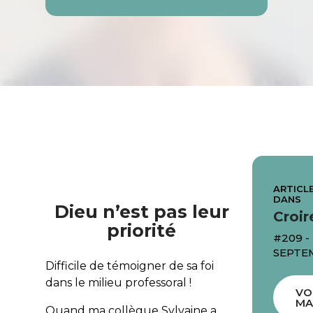
ARTICLE
DANS
Dieu n’est pas leur
Croir
priorité
#209 -
SEPTE
Difficile de témoigner de sa foi
dans le milieu professoral !
VO
MA
Quand ma collègue Sylvaine a