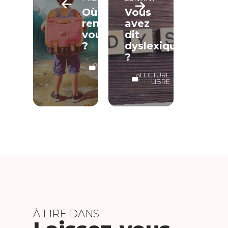
Où
Vous
rentrez-
avez
vous
dit
?
dyslexique
?
LECTURE
LIBRE
LECTURE
LIBRE
À LIRE DANS