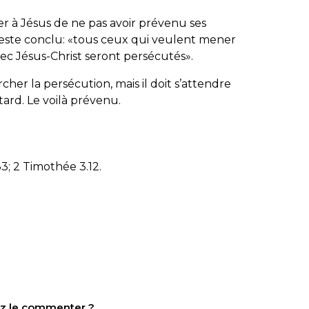
r à Jésus de ne pas avoir prévenu ses
 reste conclu: «tous ceux qui veulent mener
vec Jésus-Christ seront persécutés».
rcher la persécution, mais il doit s’attendre
 tard. Le voilà prévenu.
33; 2 Timothée 3.12.
tez le commenter ?