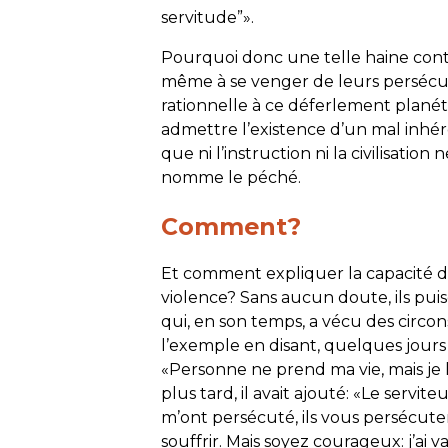
servitude”».
Pourquoi donc une telle haine cont
même à se venger de leurs persécute
rationnelle à ce déferlement planéta
admettre l’existence d’un mal inhér
que ni l’instruction ni la civilisatio
nomme le péché.
Comment?
Et comment expliquer la capacité de
violence? Sans aucun doute, ils pui
qui, en son temps, a vécu des circon
l’exemple en disant, quelques jours a
«
Personne ne prend ma vie, mais j
plus tard, il avait ajouté: «
Le serviteu
m’ont persécuté, ils vous persécute
souffrir. Mais soyez courageux: j’ai