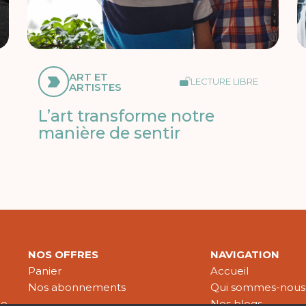
ART ET
LECTURE LIBRE
ARTISTES
L’art transforme notre
manière de sentir
NOS OFFRES
NAVIGATION
Panier
Accueil
Nos abonnements
Qui sommes-nous
le
Nos blogs